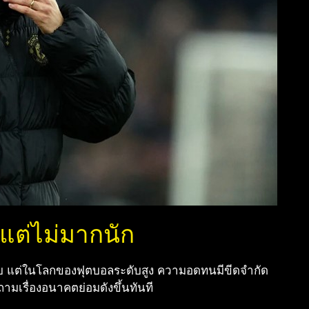
…แต่ไม่มากนัก
แต่ในโลกของฟุตบอลระดับสูง ความอดทนมีขีดจำกัด
ามเรื่องอนาคตย่อมดังขึ้นทันที