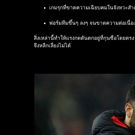
เกมรุกที่ขาดความเฉียบคมในจังหวะสำ
ฟอร์มทีมขึ้นๆ ลงๆ จนขาดความต่อเนื่อ
สิ่งเหล่านี้ทำให้แรงกดดันตกอยู่ที่กุนซือโดยต
จึงหลีกเลี่ยงไม่ได้