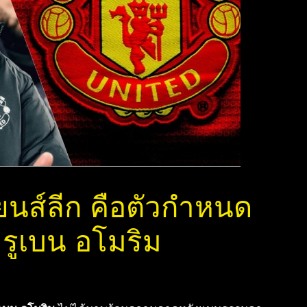
ยนส์ลีก คือตัวกำหนด
บ รูเบน อโมริม