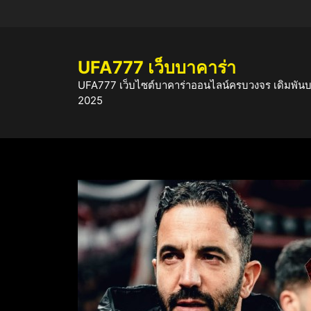
Skip
to
content
UFA777 เว็บบาคาร่า
UFA777 เว็บไซต์บาคาร่าออนไลน์ครบวงจร เดิมพันบา
2025