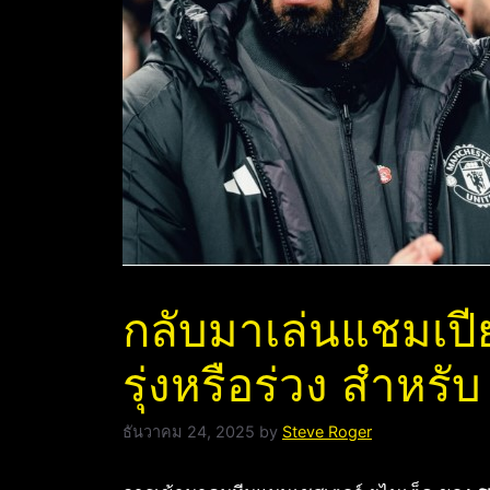
กลับมาเล่นแชมเปี
รุ่งหรือร่วง สำหรั
ธันวาคม 24, 2025
by
Steve Roger