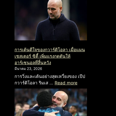
การเต้นดีใจของกวาร์ดิโอลา เมื่อแมน
เชสเตอร์ ซิตี้ เพิ่มแรงกดดันให้
อาร์เซนอลที่สิ้นหวัง
มีนาคม 23, 2026
การวิ่งและเต้นอย่างสุดเหวี่ยงของ เป๊ป
กวาร์ดิโอลา ริมเส ...
Read more