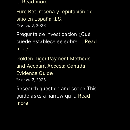
...
Read more
Euro Bet: reseña y reputación del
sitio en España (ES)
สิงหาคม 7, 2026
Pregunta de investigación ¿Qué
puede establecerse sobre ...
Read
more
Golden Tiger Payment Methods
and Account Access: Canada
Evidence Guide
สิงหาคม 7, 2026
Research question and scope This
guide asks a narrow qu ...
Read
more