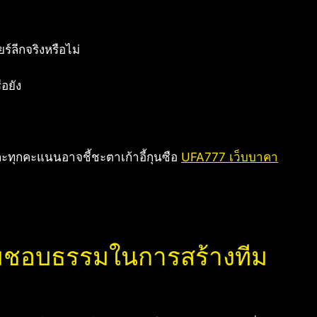
์ลีกจริงหรือไม่
ือยัง
ะทุกคะแนนอาจชี้ชะตาเก้าอี้กุนซือ
UFA777 เว็บบาคา
ามชอบธรรมในการสร้างทีม