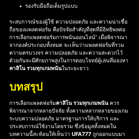
รองรับมือถือเต็มรูปแบบ
ระสบการณ์ของผู้ใช้ ความปลอดภัย และความน่าเชื่อ
ถือของแพลตฟอร์ม คือปัจจัยสำคัญที่สุดที่มีอิทธิพลต่อ
การเลือกแพลตฟอร์มการพนันออนไลน์” เมื่อพิจารณา
จากองค์ประกอบทั้งหมด จะเห็นว่าแพลตฟอร์มที่รวม
ความครบวงจร ความปลอดภัย และความสะดวกไว้
ด้วยกันจะมีศักยภาพสูงในการตอบโจทย์ผู้เล่นที่มองหา
คาสิโน รวมทุกเกมพนัน
ในระยะยาว
บทสรุป
การเลือกแพลตฟอร์ม
คาสิโน รวมทุกเกมพนัน
ควร
พิจารณาจากหลายปัจจัย ทั้งความหลากหลายของเกม
ระบบความปลอดภัย มาตรฐานการให้บริการ และ
ประสบการณ์ใช้งานโดยรวม ซึ่งข้อมูลทั้งหมดใน
บทความนี้สะท้อนให้เห็นว่า
UFA777
ถูกออกแบบมา