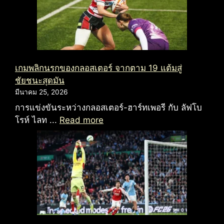
เกมพลิกนรกของกลอสเตอร์ จากตาม 19 แต้มสู่
ชัยชนะสุดมัน
มีนาคม 25, 2026
การแข่งขันระหว่างกลอสเตอร์-ฮาร์ทเพอรี กับ ลัฟโบ
โรห์ ไลท ...
Read more