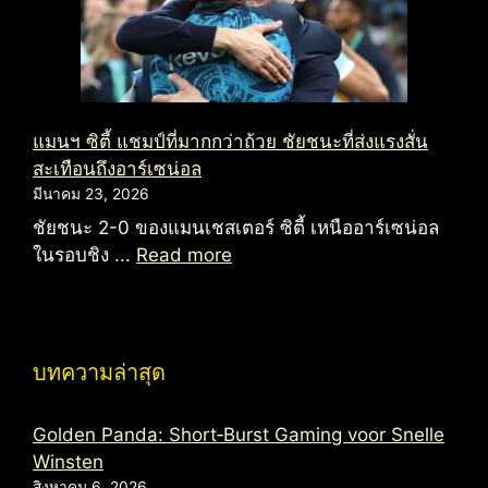
แมนฯ ซิตี้ แชมป์ที่มากกว่าถ้วย ชัยชนะที่ส่งแรงสั่น
สะเทือนถึงอาร์เซน่อล
มีนาคม 23, 2026
ชัยชนะ 2-0 ของแมนเชสเตอร์ ซิตี้ เหนืออาร์เซน่อล
ในรอบชิง ...
Read more
บทความล่าสุด
Golden Panda: Short‑Burst Gaming voor Snelle
Winsten
สิงหาคม 6, 2026