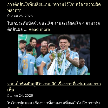
การตัดสินใจที่เปลี่ยนเกม: “ความไว้ใจ” หรือ “ความผิด
พลาด”?
มีนาคม 25, 2026
ในเกมระดับนัดชิงชนะเลิศ รายละเอียดเล็ก ๆ สามารถ
ตัดสินผล ...
Read more
จากเด็กท้องถิ่นสู่ฮีโร่เวมบลีย์ เรื่องราวที่แฟนบอลอยาก
เห็น
มีนาคม 24, 2026
ในโลกฟุตบอล เรื่องราวที่สวยงามที่สุดมักไม่ใช่การทุ่ม