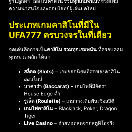
ฐานลูกค้า ถือเป็น
คาสิโน รวมทุกเกมพนัน
ที่ช่วยเพิ่ม
ความน่าสนใจและตอบโจทย์ผู้เล่นยุคใหม่
ประเภทเกมคาสิโนที่มีใน
UFA777 ครบวงจรในที่เดียว
จุดเด่นคือการเป็น
คาสิโน รวมทุกเกมพนัน
ที่ครอบคลุม
ทุกหมวดหลัก ได้แก่
สล็อต (Slots)
– เกมยอดนิยมที่สุดของคาสิโน
ออนไลน์
บาคาร่า (Baccarat)
– เกมไพ่ที่มีอัตรา
House Edge ต่ำ
รูเล็ต (Roulette)
– เกมวางเดิมพันเชิงสถิติ
เกมไพ่คาสิโน
– Blackjack, Poker, Dragon
Tiger
Live Casino
– ถ่ายทอดสดจากสตูดิโอจริง