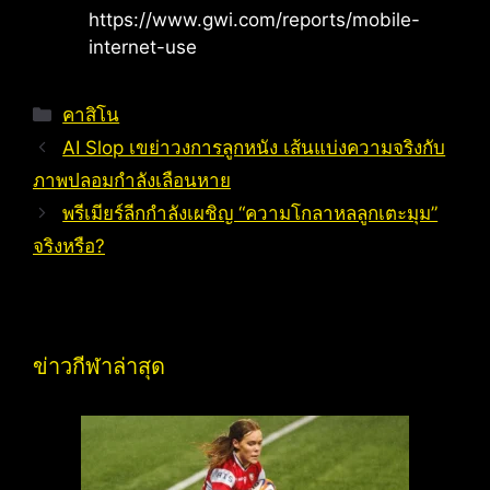
https://www.gwi.com/reports/mobile-
internet-use
Categories
คาสิโน
AI Slop เขย่าวงการลูกหนัง เส้นแบ่งความจริงกับ
ภาพปลอมกำลังเลือนหาย
พรีเมียร์ลีกกำลังเผชิญ “ความโกลาหลลูกเตะมุม”
จริงหรือ?
ข่าวกีฬาล่าสุด