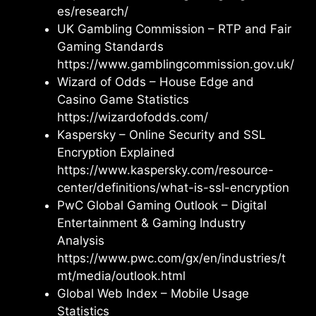
es/research/
UK Gambling Commission – RTP and Fair
Gaming Standards
https://www.gamblingcommission.gov.uk/
Wizard of Odds – House Edge and
Casino Game Statistics
https://wizardofodds.com/
Kaspersky – Online Security and SSL
Encryption Explained
https://www.kaspersky.com/resource-
center/definitions/what-is-ssl-encryption
PwC Global Gaming Outlook – Digital
Entertainment & Gaming Industry
Analysis
https://www.pwc.com/gx/en/industries/t
mt/media/outlook.html
Global Web Index – Mobile Usage
Statistics