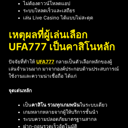
ไม่ต้องดาวน์โหลดแอป
ระบบโหลดเร็วและเสถียร
เล่น Live Casino ได้แบบไม่สะดุด
เหตุผลที่ผู้เล่นเลือก
UFA777 เป็นคาสิโนหลัก
ปัจจัยที่ทำให้
UFA777
กลายเป็นตัวเลือกหลักของผู้
เล่นจำนวนมาก มาจากองค์ประกอบด้านประสบการณ์
ใช้งานและความน่าเชื่อถือ ได้แก่
จุดเด่นหลัก
เป็น
คาสิโน รวมทุกเกมพนัน
ในระบบเดียว
เกมหลากหลายจากผู้ให้บริการชั้นนำ
ระบบความปลอดภัยมาตรฐานสากล
ฝาก-ถอนรวดเร็วอัตโนมัติ