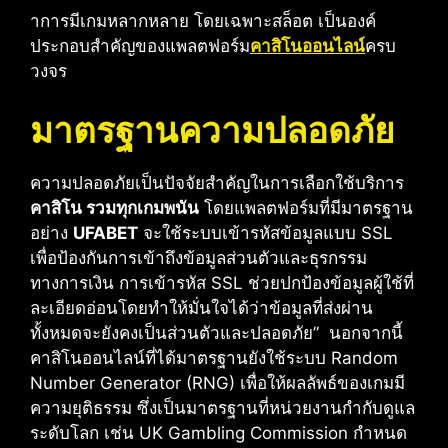
าการมีเกมหลากหลาย โดยเฉพาะสล็อต เป็นองค์
ประกอบสำคัญของแพลตฟอร์ม
คาสิโนออนไลน์
ครบ
วงจร
มาตรฐานความปลอดภัย
ความปลอดภัยเป็นปัจจัยสำคัญในการเลือกใช้บริการ
คาสิโน รวมทุกเกมพนัน
โดยแพลตฟอร์มที่มีมาตรฐาน
อย่าง
UFABET
จะใช้ระบบเข้ารหัสข้อมูลแบบ SSL
เพื่อป้องกันการเข้าถึงข้อมูลส่วนตัวและธุรกรรม
ทางการเงิน การเข้ารหัส SSL ช่วยปกป้องข้อมูลผู้ใช้ที่
ละเอียดอ่อนโดยทำให้มั่นใจได้ว่าข้อมูลที่ส่งผ่าน
ทั้งหมดจะยังคงเป็นส่วนตัวและปลอดภัย” นอกจากนี้
คาสิโนออนไลน์ที่ได้มาตรฐานยังใช้ระบบ Random
Number Generator (RNG) เพื่อให้ผลลัพธ์ของเกมมี
ความยุติธรรม ซึ่งเป็นมาตรฐานที่หน่วยงานกำกับดูแล
ระดับโลก เช่น UK Gambling Commission กำหนด