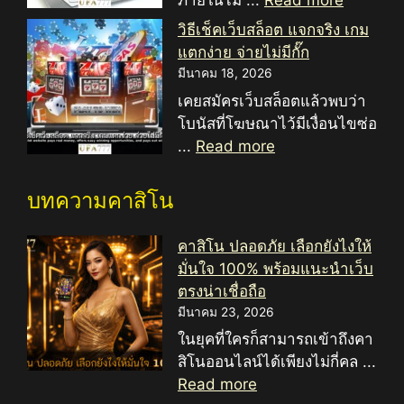
วิธีเช็คเว็บสล็อต แจกจริง เกม
แตกง่าย จ่ายไม่มีกั๊ก
มีนาคม 18, 2026
เคยสมัครเว็บสล็อตแล้วพบว่า
โบนัสที่โฆษณาไว้มีเงื่อนไขซ่อ
...
Read more
บทความคาสิโน
คาสิโน ปลอดภัย เลือกยังไงให้
มั่นใจ 100% พร้อมแนะนำเว็บ
ตรงน่าเชื่อถือ
มีนาคม 23, 2026
ในยุคที่ใครก็สามารถเข้าถึงคา
สิโนออนไลน์ได้เพียงไม่กี่คล ...
Read more