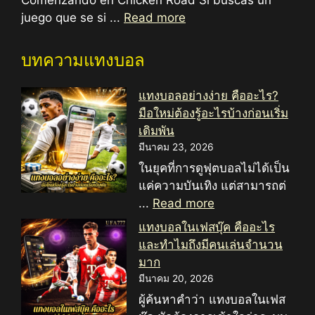
juego que se si ...
Read more
บทความแทงบอล
แทงบอลอย่างง่าย คืออะไร?
มือใหม่ต้องรู้อะไรบ้างก่อนเริ่ม
เดิมพัน
มีนาคม 23, 2026
ในยุคที่การดูฟุตบอลไม่ได้เป็น
แค่ความบันเทิง แต่สามารถต่
...
Read more
แทงบอลในเฟสบุ๊ค คืออะไร
และทำไมถึงมีคนเล่นจำนวน
มาก
มีนาคม 20, 2026
ผู้ค้นหาคำว่า แทงบอลในเฟส