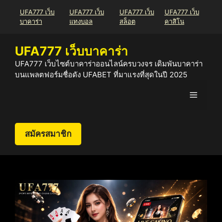
Skip
UFA777 เว็บ
UFA777 เว็บ
UFA777 เว็บ
UFA777 เว็บ
to
บาคาร่า
แทงบอล
สล็อต
คาสิโน
content
UFA777 เว็บบาคาร่า
UFA777 เว็บไซต์บาคาร่าออนไลน์ครบวงจร เดิมพันบาคาร่า
บนแพลตฟอร์มชื่อดัง UFABET ที่มาแรงที่สุดในปี 2025
Menu
สมัครสมาชิก