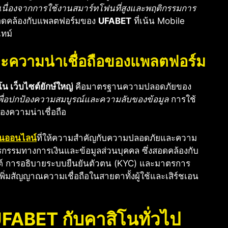
เนื่องจากการใช้งานสมาร์ทโฟนที่สูงและพฤติกรรมการ
อดคล้องกับแพลตฟอร์มของ
UFABET
ที่เน้น Mobile
ทม์
ความน่าเชื่อถือของแพลตฟอร์ม
โน เว็บไซต์ยักษ์ใหญ่
คือมาตรฐานความปลอดภัยของ
เพื่อปกป้องความสมบูรณ์และความลับของข้อมูล
การใช้
งความน่าเชื่อถือ
โนออนไลน์
ที่ให้ความสำคัญกับความปลอดภัยและความ
กรรมทางการเงินและข้อมูลส่วนบุคคล ซึ่งสอดคล้องกับ
ต์ การอธิบายระบบยืนยันตัวตน (KYC) และมาตรการ
พิ่มสัญญาณความเชื่อถือในสายตาทั้งผู้ใช้และเสิร์ชเอน
UFABET กับคาสิโนทั่วไป