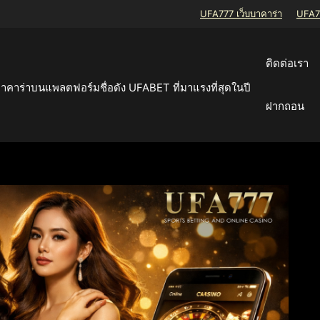
UFA777 เว็บบาคาร่า
UFA7
ติดต่อเรา
คาร่าบนแพลตฟอร์มชื่อดัง UFABET ที่มาแรงที่สุดในปี
ฝากถอน