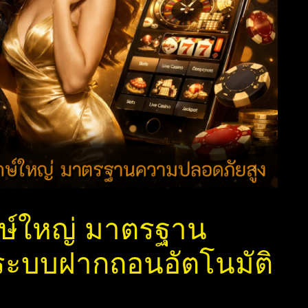
ักษ์ใหญ่ มาตรฐาน
ระบบฝากถอนอัตโนมัติ