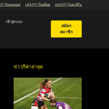
77 เว็บแทงบอล
UFA777 เว็บสล็อต
UFA777 เว็บคาสิโน
เข้าสู่ระบบ
สมัคร
สมาชิก
ข่าวกีฬาล่าสุด