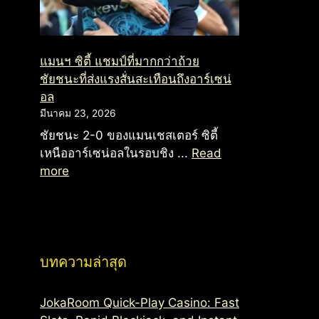
แมนฯ ซิตี้ แชมป์ที่มากกว่าถ้วย
ชัยชนะที่ส่งแรงสั่นสะเทือนถึงอาร์เซน่
อล
มีนาคม 23, 2026
ชัยชนะ 2-0 ของแมนเชสเตอร์ ซิตี้
เหนืออาร์เซน่อลในรอบชิง ...
Read
more
บทความล่าสุด
JokaRoom Quick-Play Casino: Fast