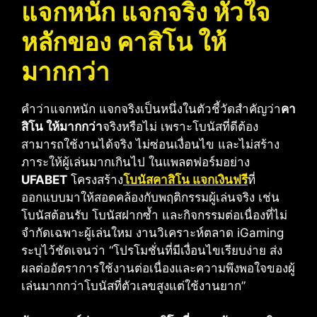
แจกหนัก แจกจริง หัวใจ
หลักของ คาสิโน ให้
มากกว่า
คำว่าแจกหนัก แจกจริงเป็นหนึ่งในตัวชี้วัดสำคัญว่า
คา
สิโน ให้มากกว่า
จริงหรือไม่ เพราะโบนัสที่ดีต้อง
สามารถใช้งานได้จริง ไม่ซ่อนเงื่อนไข และไม่สร้าง
ภาระให้ผู้เล่นมากเกินไป ในแพลตฟอร์มอย่าง
UFABET
โครงสร้าง
โบนัสคาสิโน แจกเงินฟรี
ที่
ออกแบบมาให้สอดคล้องกับพฤติกรรมผู้เล่นจริง เช่น
โบนัสต้อนรับ โบนัสฝากซ้ำ และกิจกรรมต่อเนื่องที่ไม่
จำกัดเฉพาะผู้เล่นใหม งานวิเคราะห์ตลาด iGaming
ระบุไว้ชัดเจนว่า “โปรโมชั่นที่มีเงื่อนไขเรียบง่าย ส่ง
ผลต่ออัตราการใช้งานต่อเนื่องและความพึงพอใจของผู้
เล่นมากกว่าโบนัสที่ตัวเลขสูงแต่ใช้งานยาก”