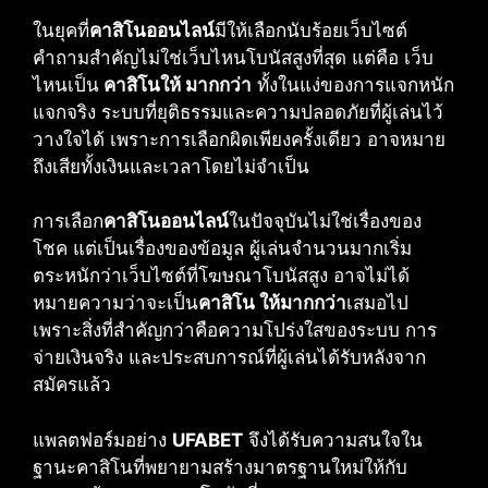
ในยุคที่
คาสิโนออนไลน์
มีให้เลือกนับร้อยเว็บไซต์
คำถามสำคัญไม่ใช่เว็บไหนโบนัสสูงที่สุด แต่คือ เว็บ
ไหนเป็น
คาสิโนให้ มากกว่า
ทั้งในแง่ของการแจกหนัก
แจกจริง ระบบที่ยุติธรรมและความปลอดภัยที่ผู้เล่นไว้
วางใจได้ เพราะการเลือกผิดเพียงครั้งเดียว อาจหมาย
ถึงเสียทั้งเงินและเวลาโดยไม่จำเป็น
การเลือก
คาสิโนออนไลน์
ในปัจจุบันไม่ใช่เรื่องของ
โชค แต่เป็นเรื่องของข้อมูล ผู้เล่นจำนวนมากเริ่ม
ตระหนักว่าเว็บไซต์ที่โฆษณาโบนัสสูง อาจไม่ได้
หมายความว่าจะเป็น
คาสิโน ให้มากกว่า
เสมอไป
เพราะสิ่งที่สำคัญกว่าคือความโปร่งใสของระบบ การ
จ่ายเงินจริง และประสบการณ์ที่ผู้เล่นได้รับหลังจาก
สมัครแล้ว
แพลตฟอร์มอย่าง
UFABET
จึงได้รับความสนใจใน
ฐานะคาสิโนที่พยายามสร้างมาตรฐานใหม่ให้กับ