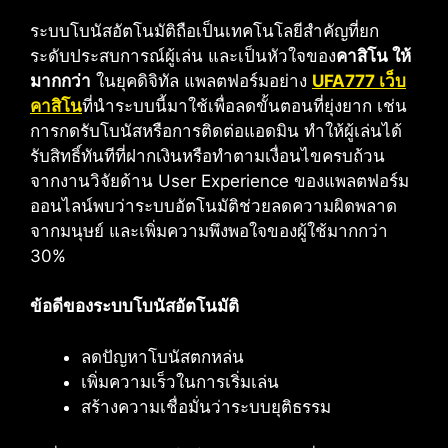
ระบบโบนัสอัตโนมัติถือเป็นเทคโนโลยีสำคัญที่ยก
ระดับประสบการณ์ผู้เล่น และเป็นหัวใจของ
คาสิโน ให้
มากกว่า
ในยุคดิจิทัล แพลตฟอร์มอย่าง
UFA777 เว็บ
คาสิโน
ที่นำระบบนี้มาใช้เพื่อลดขั้นตอนที่ยุ่งยาก เช่น
การกดรับโบนัสหรือการติดต่อแอดมิน ทำให้ผู้เล่นได้
รับสิทธิ์ทันทีที่ฝากเงินหรือทำตามเงื่อนไขครบถ้วน
จากงานวิจัยด้าน User Experience ของแพลตฟอร์ม
ออนไลน์พบว่าระบบอัตโนมัติช่วยลดความผิดพลาด
จากมนุษย์ และเพิ่มความพึงพอใจของผู้ใช้มากกว่า
30%
ข้อดีของระบบโบนัสอัตโนมัติ
ลดปัญหาโบนัสตกหล่น
เพิ่มความเร็วในการเริ่มเล่น
สร้างความเชื่อมั่นว่าระบบยุติธรรม