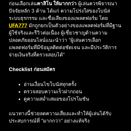
ก่อนเลือกเล่น
คาสิโน ให้มากกว่า
ผู้เล่นควรพิจารณา
ปัจจัยหลัก 3 ด้าน ได้แก่ ความโปร่งใสของโบนัส
ระบบธุรกรรม และชื่อเสียงของแพลตฟอร์ม โดย
UFA777
มักถูกยกเป็นตัวอย่างของแพลตฟอร์มที่มีฐาน
ผู้ใช้จริงและรีวิวต่อเนื่อง ผู้เชี่ยวชาญด้านความ
ปลอดภัยออนไลน์แนะนำว่า “ผู้เล่นควรเลือก
แพลตฟอร์มที่มีข้อมูลติดต่อชัดเจน และมีประวัติการ
จ่ายเงินจริงที่ตรวจสอบได้”
Checklist ก่อนสมัคร
อ่านเงื่อนไขโบนัสทุกครั้ง
ตรวจสอบความเร็วฝากถอน
ดูความสม่ำเสมอของโปรโมชัน
แนวทางนี้ช่วยลดความเสี่ยงและทำให้ผู้เล่นได้รับ
ประสบการณ์ที่ “มากกว่า” อย่างแท้จริง