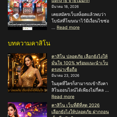
แตกง่าย จ่ายไม่มีกั๊ก
มีนาคม 18, 2026
เคยสมัครเว็บสล็อตแล้วพบว่า
โบนัสที่โฆษณาไว้มีเงื่อนไขซ่อ
...
Read more
บทความคาสิโน
คาสิโน ปลอดภัย เลือกยังไงให้
มั่นใจ 100% พร้อมแนะนำเว็บ
ตรงน่าเชื่อถือ
มีนาคม 23, 2026
ในยุคที่ใครก็สามารถเข้าถึงคา
สิโนออนไลน์ได้เพียงไม่กี่คล ...
Read more
คาสิโน เว็บที่ดีที่สุด 2026
เลือกยังไงให้ปลอดภัย ฝากถอน