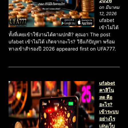
2026
on มีนาคม
12, 2026
ufabet
เข้าไม่ได้
ทั้งที่เคยเข้าใช้งานได้ตามปกติ? คุณอา The post
ufabet เข้าไม่ได้ เกิดจากอะไร? วิธีแก้ปัญหา พร้อม
ทางเข้าสำรองปี 2026 appeared first on UFA777.
ufabet
คาสิโน
สด คือ
อะไร?
เข้าระบบ
อย่างไร
เล่นเว็บ