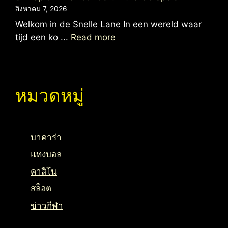
สิงหาคม 7, 2026
Welkom in de Snelle Lane In een wereld waar
tijd een ko ...
Read more
หมวดหมู่
บาคาร่า
แทงบอล
คาสิโน
สล็อต
ข่าวกีฬา