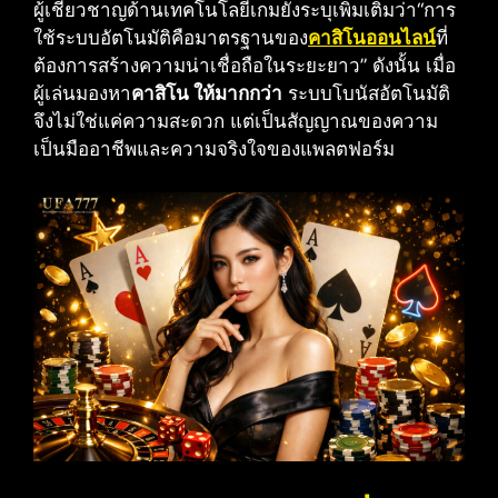
ผู้เชี่ยวชาญด้านเทคโนโลยีเกมยังระบุเพิ่มเติมว่า“การ
ใช้ระบบอัตโนมัติคือมาตรฐานของ
คาสิโนออนไลน์
ที่
ต้องการสร้างความน่าเชื่อถือในระยะยาว” ดังนั้น เมื่อ
ผู้เล่นมองหา
คาสิโน ให้มากกว่า
ระบบโบนัสอัตโนมัติ
จึงไม่ใช่แค่ความสะดวก แต่เป็นสัญญาณของความ
เป็นมืออาชีพและความจริงใจของแพลตฟอร์ม