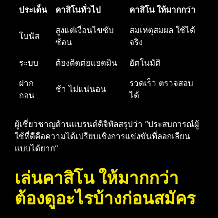
ประเด็น
คาสิโนทั่วไป
คาสิโน ให้มากกว่า
สูงแต่เงื่อนไขซับ
สมเหตุสมผล ใช้ได้
โบนัส
ซ้อน
จริง
ระบบ
ต้องติดต่อแอดมิน
อัตโนมัติ
ฝาก
รวดเร็ว ตรวจสอบ
ช้า ไม่แน่นอน
ถอน
ได้
ผู้เชี่ยวชาญด้านแบรนด์ดิจิทัลสรุปว่า “ประสบการณ์ผู้
ใช้ที่ดีคือความได้เปรียบเชิงการแข่งขันที่ลอกเลียน
แบบได้ยาก”
เล่นคาสิโน ให้มากกว่า
ต้องดูอะไรบ้างก่อนสมัคร