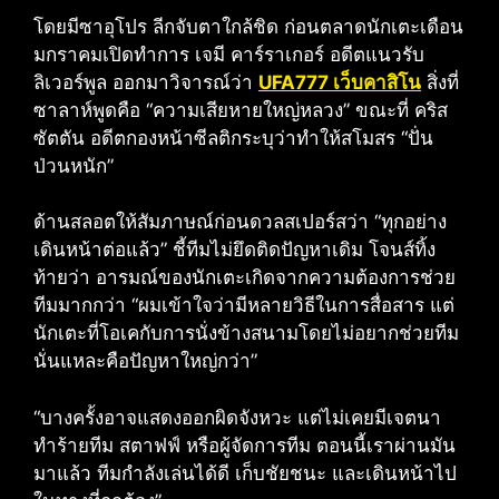
โดยมีซาอุโปร ลีกจับตาใกล้ชิด ก่อนตลาดนักเตะเดือน
มกราคมเปิดทำการ
เจมี คาร์ราเกอร์ อดีตแนวรับ
ลิเวอร์พูล ออกมาวิจารณ์ว่า
UFA777 เว็บคาสิโน
สิ่งที่
ซาลาห์พูดคือ “ความเสียหายใหญ่หลวง” ขณะที่ คริส
ซัตตัน อดีตกองหน้าซีลติกระบุว่าทำให้สโมสร “ปั่น
ป่วนหนัก”
ด้านสลอตให้สัมภาษณ์ก่อนดวลสเปอร์สว่า “ทุกอย่าง
เดินหน้าต่อแล้ว” ชี้ทีมไม่ยึดติดปัญหาเดิม
โจนส์ทิ้ง
ท้ายว่า อารมณ์ของนักเตะเกิดจากความต้องการช่วย
ทีมมากกว่า
“ผมเข้าใจว่ามีหลายวิธีในการสื่อสาร แต่
นักเตะที่โอเคกับการนั่งข้างสนามโดยไม่อยากช่วยทีม
นั่นแหละคือปัญหาใหญ่กว่า”
“บางครั้งอาจแสดงออกผิดจังหวะ แต่ไม่เคยมีเจตนา
ทำร้ายทีม สตาฟฟ์ หรือผู้จัดการทีม
ตอนนี้เราผ่านมัน
มาแล้ว ทีมกำลังเล่นได้ดี เก็บชัยชนะ และเดินหน้าไป