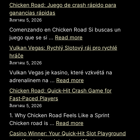
Chicken Road: Juego de crash rápido para
ganancias rápidas
สิงหาคม 5, 2026
Comenzando en Chicken Road Si buscas un
juego que se si ...
Read more
Vulkan Vegas: Rychlý Slotový ráj pro rychlé
hráče
สิงหาคม 5, 2026
Vulkan Vegas je kasino, které vzkvétá na
adrenalinem na ...
Read more
Chicken Road: Quick‑Hit Crash Game for
Fast‑Paced Players
สิงหาคม 5, 2026
1. Why Chicken Road Feels Like a Sprint
Chicken road is ...
Read more
Casino Winner: Your Quick‑Hit Slot Playground