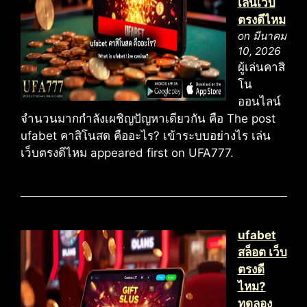
เล่นเว็บ
ตรงดีไหม
on มีนาคม
10, 2026
ผู้เล่นคาสิ
โน
ออนไลน์
จำนวนมากกำลังเผชิญปัญหาเดียวกัน คือ The post
ufabet คาสิโนสด คืออะไร? เข้าระบบอย่างไร เล่น
เว็บตรงดีไหม appeared first on UFA777.
ufabet
สล็อต เว็บ
ตรงดี
ไหม?
ทดลอง