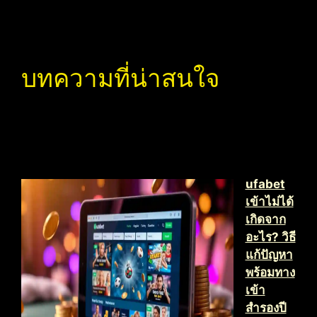
บทความที่น่าสนใจ
ufabet
เข้าไม่ได้
เกิดจาก
อะไร? วิธี
แก้ปัญหา
พร้อมทาง
เข้า
สำรองปี