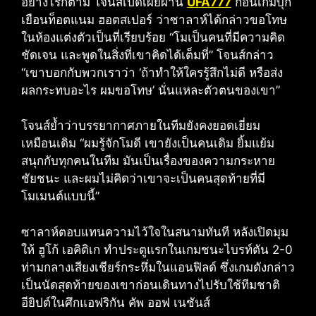
อย่างไรก็ตาม โจนส์เปิดเผยผ่าน
UFA777
ก่อนเกมบุก
เยือนท็อตแนม ฮอตสเปอร์ ว่าซาลาห์ได้กล่าวขอโทษ
ในห้องแต่งตัวเป็นที่เรียบร้อย
“โมเป็นคนที่มีความคิด
ชัดเจน และพูดในสิ่งที่เขาคิดได้เต็มที่” โจนส์กล่าว
“เขาบอกกับพวกเราว่า ‘ถ้าทำให้ใครรู้สึกไม่ดี หรือส่ง
ผลกระทบอะไร ผมขอโทษ’ นั่นแหละตัวตนของเขา”
โจนส์ย้ำว่าบรรยากาศภายในทีมยังคงยอดเยี่ยม
เหมือนเดิม
“ผมรู้จักโมดี เขายังเป็นคนเดิม ยิ้มแย้ม
สนุกกับทุกคนในทีม มันเป็นเรื่องของความกระหาย
ชัยชนะ และผมไม่คิดว่าเขาจะเป็นคนสุดท้ายที่มี
โมเมนต์แบบนี้”
ซาลาห์ตอบแทนความไว้ใจในสนามทันที หลังเปิดมุม
ให้ ฮูโก้ เอคิติเก ทำประตูแรกในเกมชนะไบรท์ตัน 2-0
ท่ามกลางเสียงเชียร์กระหึ่มในแอนฟิลด์ ซึ่งเกมดังกล่าว
เป็นนัดสุดท้ายของเขาก่อนเดินทางไปรับใช้ทีมชาติ
อียิปต์ในศึกแอฟริกัน คัพ ออฟ เนชันส์