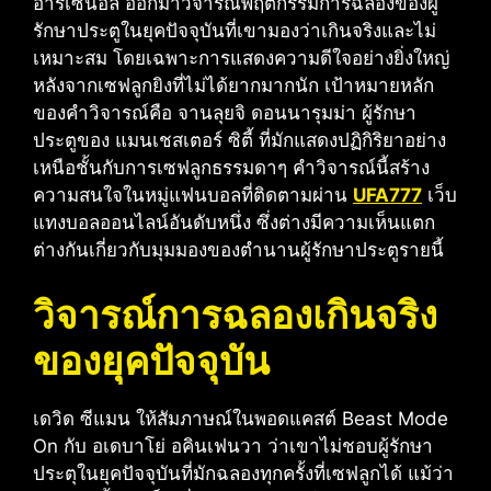
อาร์เซน่อล ออกมาวิจารณ์พฤติกรรมการฉลองของผู้
รักษาประตูในยุคปัจจุบันที่เขามองว่าเกินจริงและไม่
เหมาะสม โดยเฉพาะการแสดงความดีใจอย่างยิ่งใหญ่
หลังจากเซฟลูกยิงที่ไม่ได้ยากมากนัก เป้าหมายหลัก
ของคำวิจารณ์คือ จานลุยจิ ดอนนารุมม่า ผู้รักษา
ประตูของ แมนเชสเตอร์ ซิตี้ ที่มักแสดงปฏิกิริยาอย่าง
เหนือชั้นกับการเซฟลูกธรรมดาๆ คำวิจารณ์นี้สร้าง
ความสนใจในหมู่แฟนบอลที่ติดตามผ่าน
UFA777
เว็บ
แทงบอลออนไลน์อันดับหนึ่ง ซึ่งต่างมีความเห็นแตก
ต่างกันเกี่ยวกับมุมมองของตำนานผู้รักษาประตูรายนี้
วิจารณ์การฉลองเกินจริง
ของยุคปัจจุบัน
เดวิด ซีแมน ให้สัมภาษณ์ในพอดแคสต์ Beast Mode
On กับ อเดบาโย่ อคินเฟนวา ว่าเขาไม่ชอบผู้รักษา
ประตุในยุคปัจจุบันที่มักฉลองทุกครั้งที่เซฟลูกได้ แม้ว่า