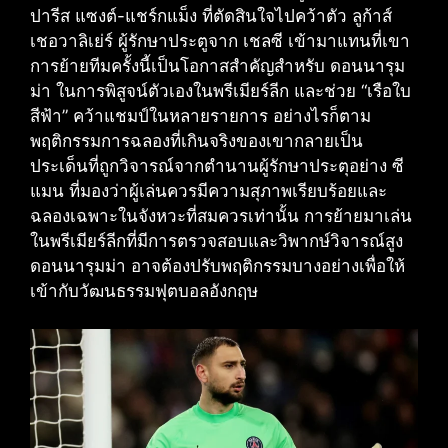
ปารีส แซงต์-แชร์กแม็ง ที่ตัดสินใจไปคว้าตัว ลูก้าส์
เชอวาลิเย่ร์ ผู้รักษาประตูจาก เชลซี เข้ามาแทนที่เขา
การย้ายทีมครั้งนี้เป็นโอกาสสำคัญสำหรับ ดอนนารุม
ม่า ในการพิสูจน์ตัวเองในพรีเมียร์ลีก และช่วย “เรือใบ
สีฟ้า” คว้าแชมป์ในหลายรายการ อย่างไรก็ตาม
พฤติกรรมการฉลองที่เกินจริงของเขากลายเป็น
ประเด็นที่ถูกวิจารณ์จากตำนานผู้รักษาประตุอย่าง ซี
แมน ที่มองว่าผู้เล่นควรมีความสุภาพเรียบร้อยและ
ฉลองเฉพาะในจังหวะที่สมควรเท่านั้น การย้ายมาเล่น
ในพรีเมียร์ลีกที่มีการตรวจสอบและวิพากษ์วิจารณ์สูง
ดอนนารุมม่า อาจต้องปรับพฤติกรรมบางอย่างเพื่อให้
เข้ากับวัฒนธรรมฟุตบอลอังกฤษ