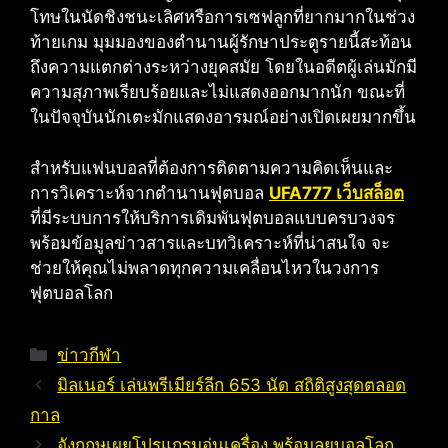
โทษในนัดชิงชนะเลิศหรือการเซฟลูกที่ยากมากในช่วง
ท้ายเกม มุมมองของตำนานผู้รักษาประตูรายนี้สะท้อน
ถึงความแตกต่างระหว่างยุคสมัย โดยในอดีตผู้เล่นมักมี
ความสุภาพเรียบร้อยและไม่แสดงออกมากนัก ขณะที่
ในปัจจุบันนักเตะมักแสดงอารมณ์อย่างเปิดเผยมากขึ้น
สำหรับแฟนบอลที่ต้องการติดตามความคิดเห็นและ
การวิเคราะห์จากตำนานฟุตบอล
UFA777 เว็บสล็อต
ที่มีระบบการให้บริการเดิมพันฟุตบอลแบบครบวงจร
พร้อมข้อมูลข่าวสารและบทวิเคราะห์ที่น่าสนใจ จะ
ช่วยให้คุณไม่พลาดทุกความเคลื่อนไหวในวงการ
ฟุตบอลโลก
Categories
ข่าวกีฬา
มิลเนอร์ เล่นพรีเมียร์ลีก 653 นัด สถิติสูงสุดตลอด
กาล
อังกฤษเผยโปรแกรมอุ่นเครื่อง พร้อมลุยบอลโลก