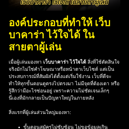
องค์ประกอบที่ทำให้ เว็บ
บาคาร่า ไว้ใจได้ ใน
สายตาผู้เล่น
เมื่อผู้เล่นมองหา
เว็บบาคาร่า ไว้ใจได้
สิ่งที่ใช้ตัดสินใจ
จริงมักไม่ใช่คำโฆษณาหรือหน้าตาเว็บไซต์ แต่เป็น
ประสบการณ์ที่สัมผัสได้ตั้งแต่เริ่มใช้งาน เว็บที่ดีจะ
ทำให้ทุกขั้นตอนดูตรงไปตรงมา ไม่มีจุดที่ต้องเดา หรือ
รู้สึกว่ามีอะไรซ่อนอยู่ เพราะความไม่ชัดเจนเล็กๆ
นี่เองที่มักกลายเป็นปัญหาใหญ่ในภายหลัง
สิ่งแรกที่ผู้เล่นส่วนใหญ่มองหา:
ขั้นตอนสมัครไม่ซับซ้อน ไม่ขอข้อมูลเกิน