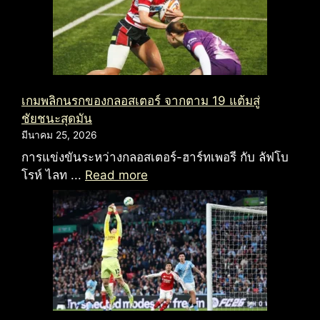
เกมพลิกนรกของกลอสเตอร์ จากตาม 19 แต้มสู่
ชัยชนะสุดมัน
มีนาคม 25, 2026
การแข่งขันระหว่างกลอสเตอร์-ฮาร์ทเพอรี กับ ลัฟโบ
โรห์ ไลท ...
Read more