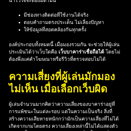
น่าไว้ใจจะต้องมีตามนี้
มีช่องทางติดต่อที่ใช้งานได้จริง
ตอบคำถามตรงประเด็น ไม่เลี่ยงปัญหา
ให้ข้อมูลที่สอดคล้องกันทุกครั้ง
องค์ประกอบทั้งหมดนี้ เมื่อมองรวมกัน จะช่วยให้ผู้เล่น
ประเมินได้ว่าเว็บใดคือ
เว็บบาคาร่าเชื่อถือได้
โดยไม่
ต้องพึ่งแค่คำโฆษณาหรือรีวิวที่ตรวจสอบไม่ได้
ความเสี่ยงที่ผู้เล่นมักมอง
ไม่เห็น เมื่อเลือกเว็บผิด
ผู้เล่นจำนวนมากคิดว่าความเสี่ยงของบาคาร่าอยู่ที่
การแพ้ชนะในแต่ละรอบ แต่ในความเป็นจริง สิ่งที่
สร้างความเสียหายหนักกว่ามักเป็นความเสี่ยงที่ไม่ได้
เกิดจากเกมโดยตรง ความเสี่ยงเหล่านี้ไม่ได้แสดงตัว