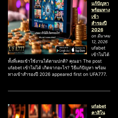
แก้ปัญหา
พร้อมทาง
เข้า
สำรองปี
2026
on มีนาคม
12, 2026
ufabet
เข้าไม่ได้
ทั้งที่เคยเข้าใช้งานได้ตามปกติ? คุณอา The post
ufabet เข้าไม่ได้ เกิดจากอะไร? วิธีแก้ปัญหา พร้อม
ทางเข้าสำรองปี 2026 appeared first on UFA777.
ufabet
คาสิโน