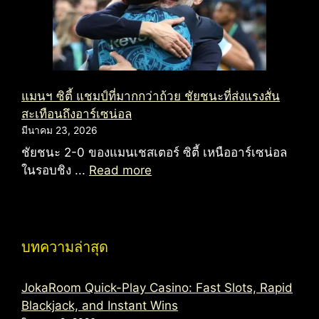
แมนฯ ซิตี้ แชมป์ที่มากกว่าถ้วย ชัยชนะที่ส่งแรงสั่น
สะเทือนถึงอาร์เซน่อล
มีนาคม 23, 2026
ชัยชนะ 2-0 ของแมนเชสเตอร์ ซิตี้ เหนืออาร์เซน่อล
ในรอบชิง ...
Read more
บทความล่าสุด
JokaRoom Quick-Play Casino: Fast Slots, Rapid
Blackjack, and Instant Wins