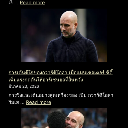
เงิ ...
Read more
การเต้นดีใจของกวาร์ดิโอลา เมื่อแมนเชสเตอร์ ซิตี้
เพิ่มแรงกดดันให้อาร์เซนอลที่สิ้นหวัง
มีนาคม 23, 2026
การวิ่งและเต้นอย่างสุดเหวี่ยงของ เป๊ป กวาร์ดิโอลา
ริมเส ...
Read more