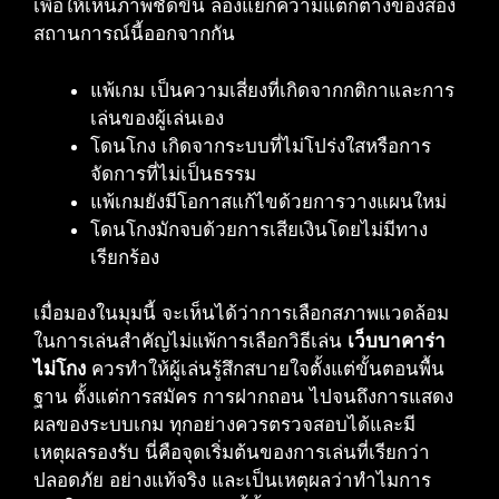
เพื่อให้เห็นภาพชัดขึ้น ลองแยกความแตกต่างของสอง
สถานการณ์นี้ออกจากกัน
แพ้เกม เป็นความเสี่ยงที่เกิดจากกติกาและการ
เล่นของผู้เล่นเอง
โดนโกง เกิดจากระบบที่ไม่โปร่งใสหรือการ
จัดการที่ไม่เป็นธรรม
แพ้เกมยังมีโอกาสแก้ไขด้วยการวางแผนใหม่
โดนโกงมักจบด้วยการเสียเงินโดยไม่มีทาง
เรียกร้อง
เมื่อมองในมุมนี้ จะเห็นได้ว่าการเลือกสภาพแวดล้อม
ในการเล่นสำคัญไม่แพ้การเลือกวิธีเล่น
เว็บบาคาร่า
ไม่โกง
ควรทำให้ผู้เล่นรู้สึกสบายใจตั้งแต่ขั้นตอนพื้น
ฐาน ตั้งแต่การสมัคร การฝากถอน ไปจนถึงการแสดง
ผลของระบบเกม ทุกอย่างควรตรวจสอบได้และมี
เหตุผลรองรับ นี่คือจุดเริ่มต้นของการเล่นที่เรียกว่า
ปลอดภัย อย่างแท้จริง และเป็นเหตุผลว่าทำไมการ