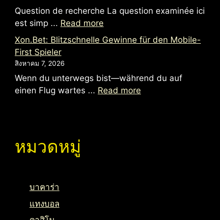
Question de recherche La question examinée ici
est simp ...
Read more
Xon.Bet: Blitzschnelle Gewinne für den Mobile-
First Spieler
สิงหาคม 7, 2026
Wenn du unterwegs bist—während du auf
einen Flug wartes ...
Read more
หมวดหมู่
บาคาร่า
แทงบอล