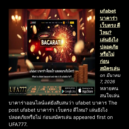
ufabet
บาคาร่า
เว็บตรง ดี
ไหม?
เล่นยังไง
ปลอดภัย
หรือไม่
ก่อน
สมัครเล่น
on มีนาคม
7, 2026
หลายคน
สนใจเล่น
บาคาร่าออนไลน์แต่ยังสับสนว่า ufabet บาคาร The
post ufabet บาคาร่า เว็บตรง ดีไหม? เล่นยังไง
ปลอดภัยหรือไม่ ก่อนสมัครเล่น appeared first on
UFA777.