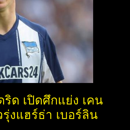
ริด เปิดศึกแย่ง เคน
รุ่งแฮร์ธ่า เบอร์ลิน