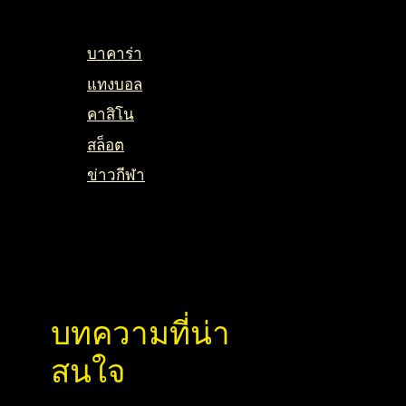
บาคาร่า
แทงบอล
คาสิโน
สล็อต
ข่าวกีฬา
บทความที่น่า
สนใจ