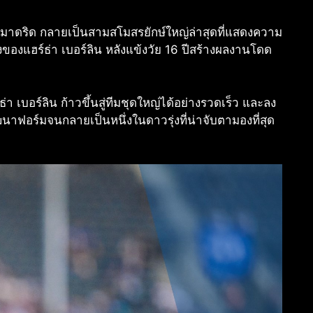
 มาดริด กลายเป็นสามสโมสรยักษ์ใหญ่ล่าสุดที่แสดงความ
่งของแฮร์ธ่า เบอร์ลิน หลังแข้งวัย 16 ปีสร้างผลงานโดด
า เบอร์ลิน ก้าวขึ้นสู่ทีมชุดใหญ่ได้อย่างรวดเร็ว และลง
นาฟอร์มจนกลายเป็นหนึ่งในดาวรุ่งที่น่าจับตามองที่สุด