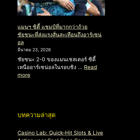
แมนฯ ซิตี้ แชมป์ที่มากกว่าถ้วย
ชัยชนะที่ส่งแรงสั่นสะเทือนถึงอาร์เซน่
อล
มีนาคม 23, 2026
ชัยชนะ 2-0 ของแมนเชสเตอร์ ซิตี้
เหนืออาร์เซน่อลในรอบชิง ...
Read
more
บทความล่าสุด
Casino Lab: Quick‑Hit Slots & Live