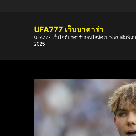
Skip
to
content
UFA777 เว็บบาคาร่า
UFA777 เว็บไซต์บาคาร่าออนไลน์ครบวงจร เดิมพันบา
2025