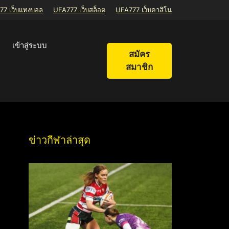
77 เว็บแทงบอล
UFA777 เว็บสล็อต
UFA777 เว็บคาสิโน
เข้าสู่ระบบ
สมัคร
สมาชิก
ข่าวกีฬาล่าสุด