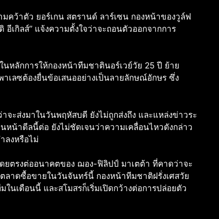
ยามคว้าตัว ยอร์เกน สตรานด์ ลาร์เซน กองหน้าของวูล์ฟ
ดิ อีเกิลส์” แจ้งความตั้งใจว่าจะถอนตัวออกจากการ
ันในหลักการให้กองหน้าทีมชาตินอร์เวย์วัย 25 ปี ย้าย
ี่พาเลซต้องยื่นข้อเสนออย่างเป็นลายลักษณ์อักษร ซึ่ง
าจะส่งมาในวันพฤหัสบดี ยังไม่ถูกส่งถึง และแหล่งข่าวระ
ดินหน้าดีลนี้ต่อ ยังไม่ชัดเจนว่าความเคลื่อนไหวดังกล่าว
่ำลงหรือไม่
ดยตรงต่ออนาคตของ ฌอง-ฟิลิปป์ มาเตต้า ที่คาดว่าจะ
ลาดซื้อขายในวันจันทร์นี้ กองหน้าทีมชาติฝรั่งเศสวัย
ีมในเดือนนี้ และสโมสรก็เริ่มเปิดกว้างต่อการปล่อยตัว