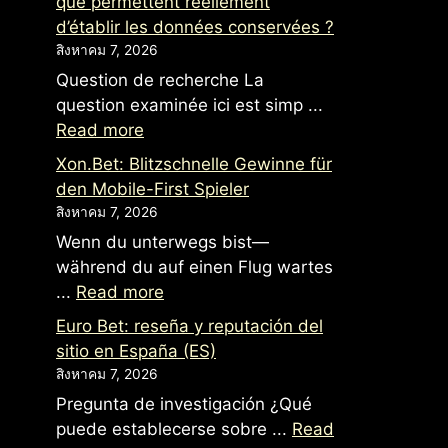
que permettent réellement
d’établir les données conservées ?
สิงหาคม 7, 2026
Question de recherche La
question examinée ici est simp ...
Read more
Xon.Bet: Blitzschnelle Gewinne für
den Mobile-First Spieler
สิงหาคม 7, 2026
Wenn du unterwegs bist—
während du auf einen Flug wartes
...
Read more
Euro Bet: reseña y reputación del
sitio en España (ES)
สิงหาคม 7, 2026
Pregunta de investigación ¿Qué
puede establecerse sobre ...
Read