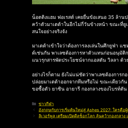
น็อตติงแฮม ฟอเรสต์ เคยยื่นข้อเสนอ 35 ล้าน
คว้าตัวมาเตต้าในอีกไม่กี่วันข้างหน้า ขณะที่
สนใจอย่างจริงจัง
มาเตต้าเข้าใจว่าต้องการลงเล่นในศึกยูฟ่า แชม
ด์เช่นกัน พาเลซต้องการหาตัวแทนก่อนอนุมัติ
แนวรุกสารพัดประโยชน์จากแอสตัน วิลลา ด้ว
อย่างไรก็ตาม ยังไม่แน่ชัดว่าพาเลซต้องการก
ปล่อยมาเตต้าออกจากทีมหรือไม่ ขณะเดียวกัน น
ขอซื้อตัว ยาซิน อายารี กองกลางของไบรท์ตัน 
Categories
ข่าวกีฬา
อังกฤษกับการเริ่มต้นใหม่สู่ Ashes 2027: ใครคือผู้
ลิเวอร์พูล เตรียมเปิดดีลช็อกโลก ลุ้นคว้ากองกลาง 