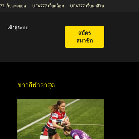
77 เว็บแทงบอล
UFA777 เว็บสล็อต
UFA777 เว็บคาสิโน
เข้าสู่ระบบ
สมัคร
สมาชิก
ข่าวกีฬาล่าสุด