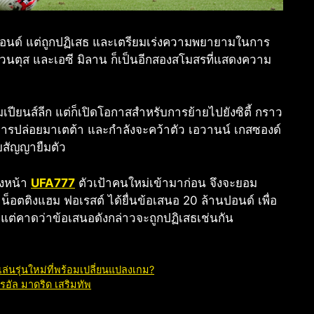
ปอนด์ แต่ถูกปฏิเสธ และเตรียมเร่งความพยายามในการ
ยูเวนตุส และเอซี มิลาน ก็เป็นอีกสองสโมสรที่แสดงความ
เปียนส์ลีก แต่ก็เปิดโอกาสสำหรับการย้ายไปยังซิตี้ กราว
การปล่อยมาเตต้า และกำลังจะคว้าตัว เอวานน์ เกสซองด์
ยสัญญายืมตัว
องหน้า
UFA777
ตัวเป้าคนใหม่เข้ามาก่อน จึงจะยอม
็อตติงแฮม ฟอเรสต์ ได้ยื่นข้อเสนอ 20 ล้านปอนด์ เพื่อ
แต่คาดว่าข้อเสนอดังกล่าวจะถูกปฏิเสธเช่นกัน
เล่นรุ่นใหม่ที่พร้อมเปลี่ยนแปลงเกม?
เรอัล มาดริด เสริมทัพ