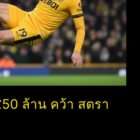
50 ล้าน คว้า สตรา