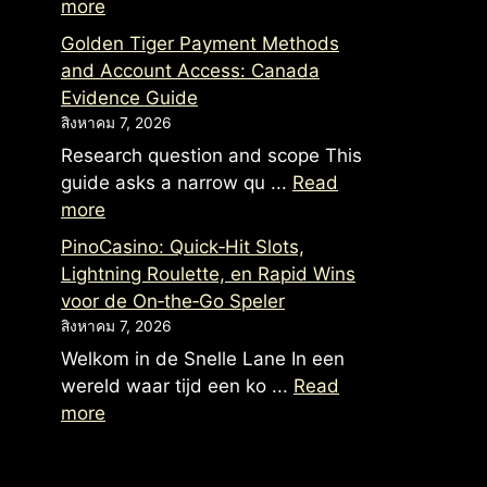
more
Golden Tiger Payment Methods
and Account Access: Canada
Evidence Guide
สิงหาคม 7, 2026
Research question and scope This
guide asks a narrow qu ...
Read
more
PinoCasino: Quick‑Hit Slots,
Lightning Roulette, en Rapid Wins
voor de On‑the‑Go Speler
สิงหาคม 7, 2026
Welkom in de Snelle Lane In een
wereld waar tijd een ko ...
Read
more