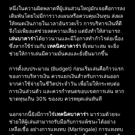
หนึ่งในความผิดพลาดที่ผู้เล่นส่วนใหญ่มักเจอคือการลง
เดิมพันโดยไม่มีการวางแผนหรือควบคุมเงินทุน ส่งผล
ให้หมดเงินภายในเวลาอันรวดเร็ว การบริหารเงินที่ดี
จึงไม่เพียงแค่ช่วยลดความเสี่ยง แต่ยังทำให้สามารถ
เล่นบาคาร่า
ได้ยาวนานและมีโอกาสทำกำไรต่อเนื่อง
ซึ่งหากใช้ร่วมกับ
เทคนิคบาคาร่า
ที่เหมาะสม จะยิ่ง
ช่วยให้การเล่นมีความมั่นคงและยั่งยืนมากขึ้น
การตั้งงบประมาณ (Budget) ก่อนเริ่มเล่นคือก้าวแรก
ของการบริหารเงิน ควรแยกเงินสำหรับการเล่นออก
จากค่าใช้จ่ายในชีวิตประจำวัน เพื่อไม่ให้กระทบต่อ
การเงินส่วนตัว และควรกำหนดขอบเขตการเล่น หาก
ขาดทุนเกิน 30% ของงบ ควรหยุดเล่นทันที
นอกจากนี้ยังมีการใช้
เทคนิคบาคาร่า
มาร่วมด้วยจะ
ช่วยให้ผู้เล่นสามารถรับมือกับการแพ้ชนะได้อย่าง
เหลือเชื่อ อย่างการแทงทบ (Martingale) การแทงทบ