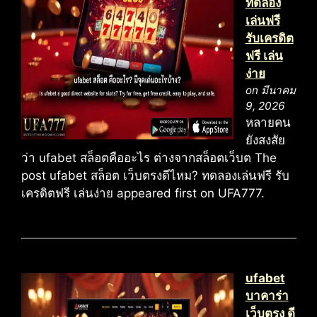
ทดลอง
เล่นฟรี
รับเครดิต
ฟรี เล่น
ง่าย
on มีนาคม
9, 2026
หลายคน
ยังสงสัย
ว่า ufabet สล็อตคืออะไร ต่างจากสล็อตเว็บต The
post ufabet สล็อต เว็บตรงดีไหม? ทดลองเล่นฟรี รับ
เครดิตฟรี เล่นง่าย appeared first on UFA777.
ufabet
บาคาร่า
เว็บตรง ดี