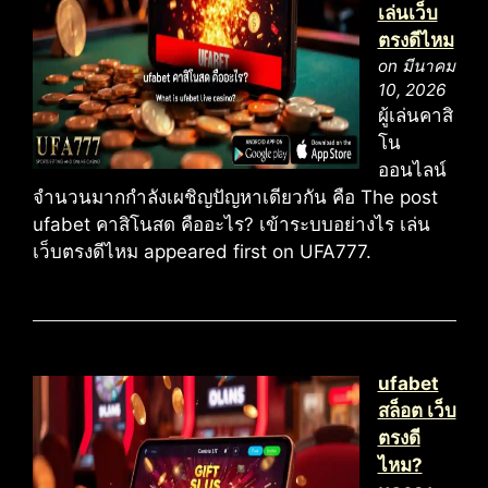
เล่นเว็บ
ตรงดีไหม
on มีนาคม
10, 2026
ผู้เล่นคาสิ
โน
ออนไลน์
จำนวนมากกำลังเผชิญปัญหาเดียวกัน คือ The post
ufabet คาสิโนสด คืออะไร? เข้าระบบอย่างไร เล่น
เว็บตรงดีไหม appeared first on UFA777.
ufabet
สล็อต เว็บ
ตรงดี
ไหม?