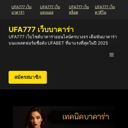
Skip
UFA777 เว็บ
UFA777 เว็บ
UFA777 เว็บ
UFA777 เว็บ
to
บาคาร่า
แทงบอล
สล็อต
คาสิโน
content
UFA777 เว็บบาคาร่า
UFA777 เว็บไซต์บาคาร่าออนไลน์ครบวงจร เดิมพันบาคาร่า
บนแพลตฟอร์มชื่อดัง UFABET ที่มาแรงที่สุดในปี 2025
Menu
สมัครสมาชิก