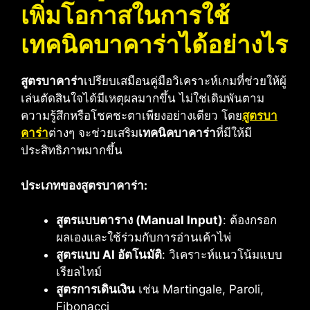
เพิ่มโอกาสในการใช้
เทคนิคบาคาร่าได้อย่างไร
สูตรบาคาร่า
เปรียบเสมือนคู่มือวิเคราะห์เกมที่ช่วยให้ผู้
เล่นตัดสินใจได้มีเหตุผลมากขึ้น ไม่ใช่เดิมพันตาม
ความรู้สึกหรือโชคชะตาเพียงอย่างเดียว โดย
สูตรบา
คาร่า
ต่างๆ จะช่วยเสริม
เทคนิคบาคาร่า
ที่มีให้มี
ประสิทธิภาพมากขึ้น
ประเภทของสูตรบาคาร่า:
สูตรแบบตาราง (Manual Input)
: ต้องกรอก
ผลเองและใช้ร่วมกับการอ่านเค้าไพ่
สูตรแบบ AI อัตโนมัติ
: วิเคราะห์แนวโน้มแบบ
เรียลไทม์
สูตรการเดินเงิน
เช่น Martingale, Paroli,
Fibonacci