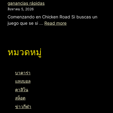
ganancias rápidas
สิงหาคม 5, 2026
Comenzando en Chicken Road Si buscas un
juego que se si ...
Read more
หมวดหมู่
บาคาร่า
แทงบอล
คาสิโน
สล็อต
ข่าวกีฬา