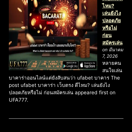
ไหม?
เล่นยังไง
ปลอดภัย
หรือไม่
ก่อน
สมัครเล่น
on มีนาคม
7, 2026
หลายคน
สนใจเล่น
บาคาร่าออนไลน์แต่ยังสับสนว่า ufabet บาคาร The
post ufabet บาคาร่า เว็บตรง ดีไหม? เล่นยังไง
ปลอดภัยหรือไม่ ก่อนสมัครเล่น appeared first on
UFA777.