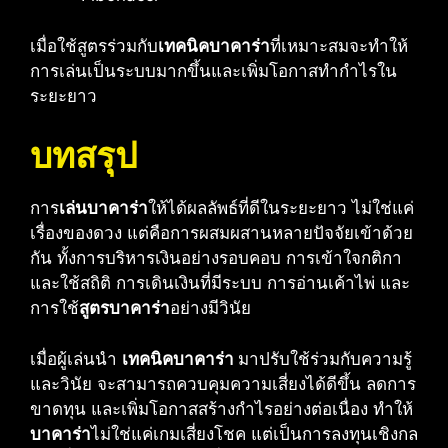
เมื่อใช้สูตรร่วมกับ
เทคนิคบาคาร่า
ที่เหมาะสมจะทำให้
การเล่นเป็นระบบมากขึ้นและเพิ่มโอกาสทำกำไรใน
ระยะยาว
บทสรุป
การ
เล่นบาคาร่า
ให้ได้ผลลัพธ์ที่ดีในระยะยาว ไม่ใช่แค่
เรื่องของดวง แต่คือการผสมผสานหลายปัจจัยเข้าด้วย
กัน ทั้งการบริหารเงินอย่างรอบคอบ การเข้าใจกติกา
และใช้สถิติ การเดินเงินที่มีระบบ การอ่านเค้าไพ่ และ
การใช้
สูตรบาคาร่า
อย่างมีวินัย
เมื่อผู้เล่นนำ
เทคนิคบาคาร่า
มาปรับใช้ร่วมกับความรู้
และวินัย จะสามารถควบคุมความเสี่ยงได้ดีขึ้น ลดการ
ขาดทุน และเพิ่มโอกาสสร้างกำไรอย่างต่อเนื่อง ทำให้
บาคาร่า
ไม่ใช่แค่เกมเสี่ยงโชค แต่เป็นการลงทุนเชิงกล