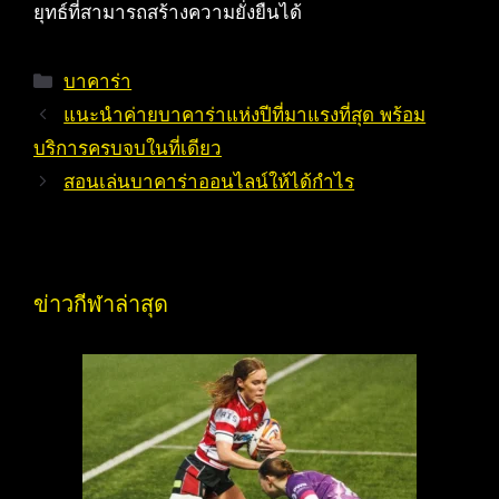
ยุทธ์ที่สามารถสร้างความยั่งยืนได้
Categories
บาคาร่า
แนะนำค่ายบาคาร่าแห่งปีที่มาแรงที่สุด พร้อม
บริการครบจบในที่เดียว
สอนเล่นบาคาร่าออนไลน์ให้ได้กำไร
ข่าวกีฬาล่าสุด