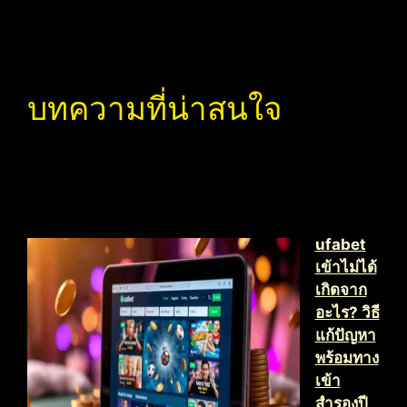
บทความที่น่าสนใจ
ufabet
เข้าไม่ได้
เกิดจาก
อะไร? วิธี
แก้ปัญหา
พร้อมทาง
เข้า
สำรองปี