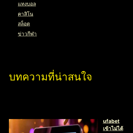
แทงบอล
คาสิโน
สล็อต
ข่าวกีฬา
บทความที่น่าสนใจ
ufabet
เข้าไม่ได้