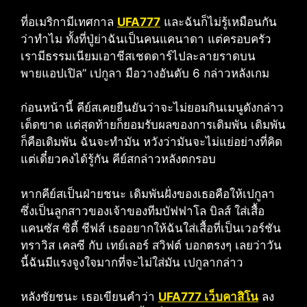
ที่อเมริกามีเทศกาล
UFA777
และฉันก็ไม่รู้เหมือนกัน
ว่าทำไม ทั้งที่ปู่ย่าฉันเป็นคนแคนาดา แต่ครอบครัว
เรามีธรรมเนียมเอาชีสเชดดาร์ไปละลายราดบน
พายแอปเปิล” เปกูลา มือวางอันดับ 6 กล่าวหลังเกม
ก่อนหน้านี้ คีย์สเคยยืนยันว่าจะไม่ยอมกินเมนูดังกล่าว
เด็ดขาด แต่สุดท้ายก็ยอมรับผลของการเดิมพัน
เดิมพัน
ก็คือเดิมพัน ฉันจะทำมัน หวังว่ามันจะไม่แย่อย่างที่คิด
แต่เดี๋ยวคงได้รู้กัน คีย์สกล่าวหลังตกรอบ
หากคีย์สเป็นฝ่ายชนะ เดิมพันฝั่งของเธอคือให้เปกูลา
ซึ่งเป็นลูกสาวของเจ้าของทีมบัฟฟาโล บิลส์ ใส่เสื้อ
แคนซัส ซิตี้ ชีฟส์
เธออยากให้ฉันใส่เสื้อที่เป็นเวอร์ชัน
ทราวิส เคลซี กับ เทย์เลอร์ สวิฟต์ บอกตรงๆ เลยว่าวัน
นี้ฉันมีแรงจูงใจมากที่จะไม่ใส่มัน เปกูลากล่าว
หลังชัยชนะ เธอเขียนคำว่า
UFA777 เว็บคาสิโน
ลง