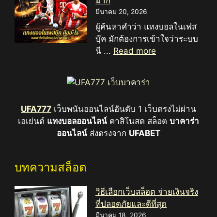
มาก
มีนาคม 20, 2026
ผู้ค้นหาคำว่า แทงบอลในเฟส
บุ๊ค มักต้องการเข้าใจว่าระบบ
นี ...
Read more
UFA777
เว็บพนันออนไลน์อันดับ 1 เว็บตรงไม่ผ่าน
เอเย่นต์
แทงบอลออนไลน์
คาสิโนสด สล็อต
บาคาร่า
ออนไลน์
ส่งตรงจาก
UFABET
บทความสล็อต
วิธีเลือกเว็บสล็อต จ่ายเงินจริง
ที่ปลอดภัยและดีที่สุด
มีนาคม 18, 2026