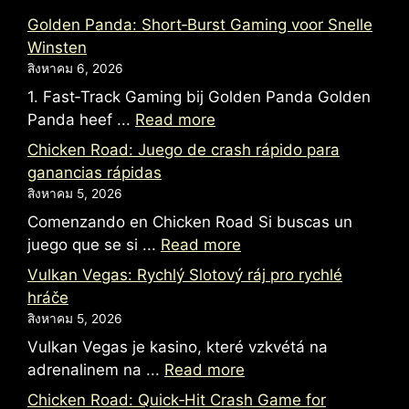
Golden Panda: Short‑Burst Gaming voor Snelle
Winsten
สิงหาคม 6, 2026
1. Fast‑Track Gaming bij Golden Panda Golden
Panda heef ...
Read more
Chicken Road: Juego de crash rápido para
ganancias rápidas
สิงหาคม 5, 2026
Comenzando en Chicken Road Si buscas un
juego que se si ...
Read more
Vulkan Vegas: Rychlý Slotový ráj pro rychlé
hráče
สิงหาคม 5, 2026
Vulkan Vegas je kasino, které vzkvétá na
adrenalinem na ...
Read more
Chicken Road: Quick‑Hit Crash Game for