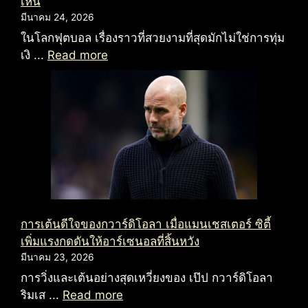
เห็น
มีนาคม 24, 2026
ในโลกฟุตบอล เรื่องราวที่สวยงามที่สุดมักไม่ใช่การทุ่ม
เงิ ...
Read more
การเต้นดีใจของกวาร์ดิโอลา เมื่อแมนเชสเตอร์ ซิตี้
เพิ่มแรงกดดันให้อาร์เซนอลที่สิ้นหวัง
มีนาคม 23, 2026
การวิ่งและเต้นอย่างสุดเหวี่ยงของ เป๊ป กวาร์ดิโอลา
ริมเส ...
Read more