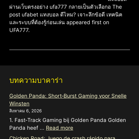
ผ่านเว็บตรงอย่าง ufa777 กลายเป็นตัวเลือกอ The
post ufabet แทงบอล ดีไหม? เจาะลึกข้อดี เทคนิค
และระบบที่ต้องรู้ก่อนเล่น appeared first on
UFA777.
บทความบาคาร่า
Golden Panda: Short‑Burst Gaming voor Snelle
Winsten
สิงหาคม 6, 2026
1. Fast‑Track Gaming bij Golden Panda Golden
Panda heef ...
Read more
Chicken Road: Juego de crash rápido para