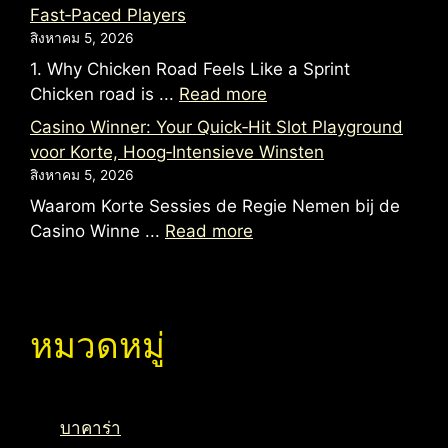
Fast‑Paced Players
สิงหาคม 5, 2026
1. Why Chicken Road Feels Like a Sprint
Chicken road is ...
Read more
Casino Winner: Your Quick‑Hit Slot Playground
voor Korte, Hoog‑Intensieve Winsten
สิงหาคม 5, 2026
Waarom Korte Sessies de Regie Nemen bij de
Casino Winne ...
Read more
หมวดหมู่
บาคาร่า