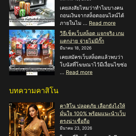
เคยสงสัยไหมว่าทำไมบางคน
ถอนเงินจากสล็อตออนไลน์ได้
ภายในไม ...
Read more
วิธีเช็คเว็บสล็อต แจกจริง เกม
แตกง่าย จ่ายไม่มีกั๊ก
มีนาคม 18, 2026
เคยสมัครเว็บสล็อตแล้วพบว่า
โบนัสที่โฆษณาไว้มีเงื่อนไขซ่อ
...
Read more
บทความคาสิโน
คาสิโน ปลอดภัย เลือกยังไงให้
มั่นใจ 100% พร้อมแนะนำเว็บ
ตรงน่าเชื่อถือ
มีนาคม 23, 2026