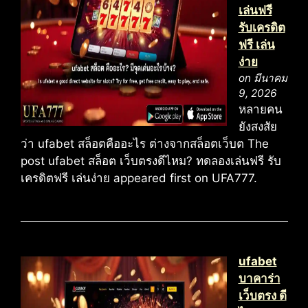
เล่นฟรี
รับเครดิต
ฟรี เล่น
ง่าย
on มีนาคม
9, 2026
หลายคน
ยังสงสัย
ว่า ufabet สล็อตคืออะไร ต่างจากสล็อตเว็บต The
post ufabet สล็อต เว็บตรงดีไหม? ทดลองเล่นฟรี รับ
เครดิตฟรี เล่นง่าย appeared first on UFA777.
ufabet
บาคาร่า
เว็บตรง ดี