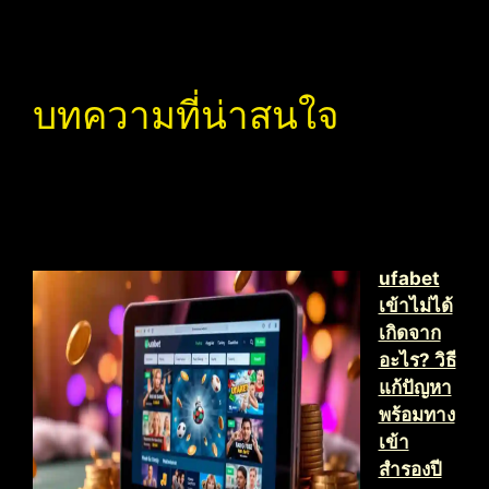
บทความที่น่าสนใจ
ufabet
เข้าไม่ได้
เกิดจาก
อะไร? วิธี
แก้ปัญหา
พร้อมทาง
เข้า
สำรองปี