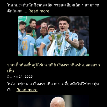
ในเกมระดับนัดชิงชนะเลิศ รายละเอียดเล็ก ๆ สามารถ
ตัดสินผล ...
Read more
จากเด็กท้องถิ่นสู่ฮีโร่เวมบลีย์ เรื่องราวที่แฟนบอลอยาก
เห็น
มีนาคม 24, 2026
ในโลกฟุตบอล เรื่องราวที่สวยงามที่สุดมักไม่ใช่การทุ่ม
เงิ ...
Read more