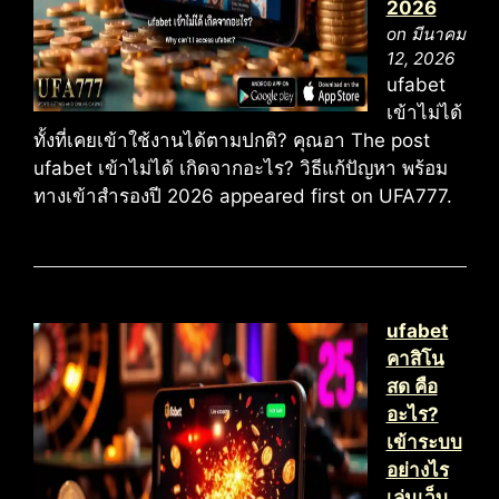
2026
on มีนาคม
12, 2026
ufabet
เข้าไม่ได้
ทั้งที่เคยเข้าใช้งานได้ตามปกติ? คุณอา The post
ufabet เข้าไม่ได้ เกิดจากอะไร? วิธีแก้ปัญหา พร้อม
ทางเข้าสำรองปี 2026 appeared first on UFA777.
ufabet
คาสิโน
สด คือ
อะไร?
เข้าระบบ
อย่างไร
เล่นเว็บ