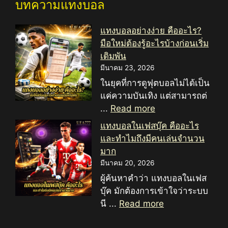
บทความแทงบอล
แทงบอลอย่างง่าย คืออะไร?
มือใหม่ต้องรู้อะไรบ้างก่อนเริ่ม
เดิมพัน
มีนาคม 23, 2026
ในยุคที่การดูฟุตบอลไม่ได้เป็น
แค่ความบันเทิง แต่สามารถต่
...
Read more
แทงบอลในเฟสบุ๊ค คืออะไร
และทำไมถึงมีคนเล่นจำนวน
มาก
มีนาคม 20, 2026
ผู้ค้นหาคำว่า แทงบอลในเฟส
บุ๊ค มักต้องการเข้าใจว่าระบบ
นี ...
Read more