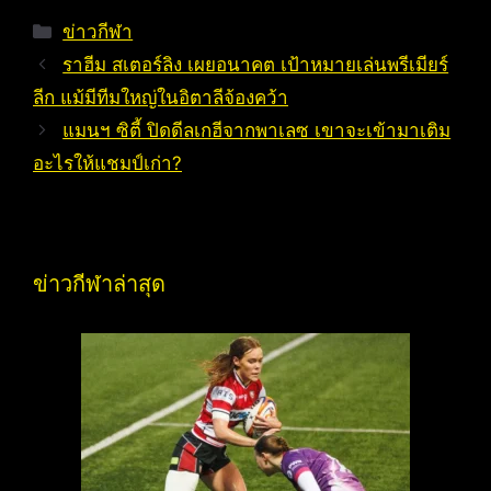
Categories
ข่าวกีฬา
ราฮีม สเตอร์ลิง เผยอนาคต เป้าหมายเล่นพรีเมียร์
ลีก แม้มีทีมใหญ่ในอิตาลีจ้องคว้า
แมนฯ ซิตี้ ปิดดีลเกฮีจากพาเลซ เขาจะเข้ามาเติม
อะไรให้แชมป์เก่า?
ข่าวกีฬาล่าสุด