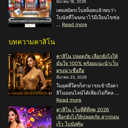
มีนาคม 18, 2026
เคยสมัครเว็บสล็อตแล้วพบว่า
โบนัสที่โฆษณาไว้มีเงื่อนไขซ่อ
...
Read more
บทความคาสิโน
คาสิโน ปลอดภัย เลือกยังไงให้
มั่นใจ 100% พร้อมแนะนำเว็บ
ตรงน่าเชื่อถือ
มีนาคม 23, 2026
ในยุคที่ใครก็สามารถเข้าถึงคา
สิโนออนไลน์ได้เพียงไม่กี่คล ...
Read more
คาสิโน เว็บที่ดีที่สุด 2026
เลือกยังไงให้ปลอดภัย ฝากถอน
เร็ว โบนัสคุ้ม