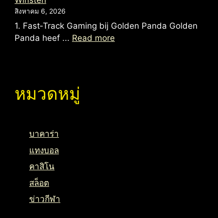
สิงหาคม 6, 2026
1. Fast‑Track Gaming bij Golden Panda Golden
Panda heef ...
Read more
หมวดหมู่
บาคาร่า
แทงบอล
คาสิโน
สล็อต
ข่าวกีฬา