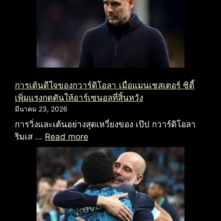
การเต้นดีใจของกวาร์ดิโอลา เมื่อแมนเชสเตอร์ ซิตี้
เพิ่มแรงกดดันให้อาร์เซนอลที่สิ้นหวัง
มีนาคม 23, 2026
การวิ่งและเต้นอย่างสุดเหวี่ยงของ เป๊ป กวาร์ดิโอลา
ริมเส ...
Read more