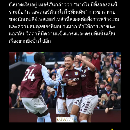
ยังบาดเจ็บอยู่ เมอร์สันกล่าวว่า “หากไม่มีทั้งสองคนนี้
ร่วมมือกัน เอฟเวอร์ตันก็ไม่ใช่ทีมเดิม” การขาดหาย
ของนักเตะคีย์เพลเยอร์เหล่านี้ส่งผลต่อทั้งการสร้างเกม
และความสมดุลของทีมอย่างมาก ทำให้การเอาชนะ
แอสตัน วิลล่าที่มีความแข็งแกร่งและครบทีมนั้นเป็น
เรื่องยากยิ่งขึ้นไปอีก