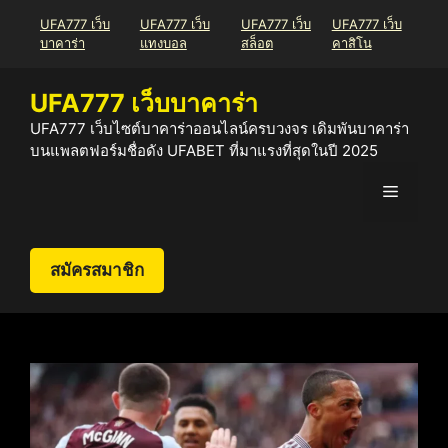
Skip
UFA777 เว็บ
UFA777 เว็บ
UFA777 เว็บ
UFA777 เว็บ
to
บาคาร่า
แทงบอล
สล็อต
คาสิโน
content
UFA777 เว็บบาคาร่า
UFA777 เว็บไซต์บาคาร่าออนไลน์ครบวงจร เดิมพันบาคาร่า
บนแพลตฟอร์มชื่อดัง UFABET ที่มาแรงที่สุดในปี 2025
Menu
สมัครสมาชิก