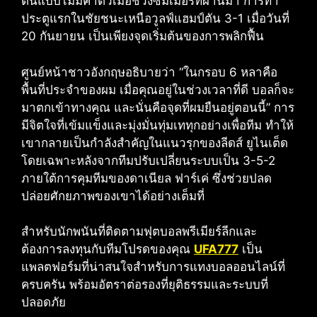
ตันแบบไม่มีค่าตัวเมื่อช่วงซัมเมอร์ที่ผ่านมา การทำ
ประตูแรกในชัยชนะเหนือวูลฟ์แฮมป์ตัน 3-1 เมื่อวันที่
20 กันยายน เป็นเพียงจุดเริ่มต้นของการพลิกฟื้น
ศูนย์หน้าชาวอังกฤษอธิบายว่า “ในกรอบ 6 หลาคือ
พื้นที่ประจำของผม เมื่อคุณอยู่ในช่วงเวลาที่ดี บอลก็จะ
มาตกเข้าทางคุณ และนั่นคือจุดที่ผมยืนอยู่ตอนนี้” การ
มีจิตใจที่เข้มแข็งและมุ่งมั่นทุ่มเททุกอย่างเพื่อทีม ทำให้
เขากลายเป็นกำลังสำคัญในแนวรุกของลีดส์ ยูไนเต็ด
โดยเฉพาะหลังจากทีมปรับเปลี่ยนระบบเป็น 3-5-2
ภายใต้การคุมทีมของดาเนียล ฟาร์เค่ ซึ่งช่วยปลด
ปล่อยศักยภาพของเขาได้อย่างเต็มที่
สำหรับนักพนันที่ติดตามฟุตบอลพรีเมียร์ลีกและ
ต้องการลงทุนกับทีมโปรดของคุณ
UFA777
เป็น
แพลตฟอร์มที่น่าสนใจสำหรับการแทงบอลออนไลน์ที่
ครบครัน พร้อมอัตราต่อรองที่ยุติธรรมและระบบที่
ปลอดภัย