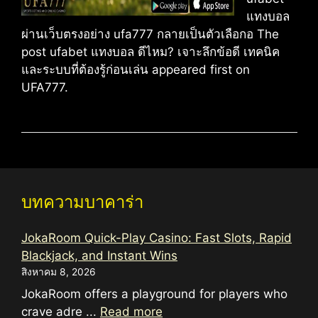
แทงบอล
ผ่านเว็บตรงอย่าง ufa777 กลายเป็นตัวเลือกอ The
post ufabet แทงบอล ดีไหม? เจาะลึกข้อดี เทคนิค
และระบบที่ต้องรู้ก่อนเล่น appeared first on
UFA777.
บทความบาคาร่า
JokaRoom Quick-Play Casino: Fast Slots, Rapid
Blackjack, and Instant Wins
สิงหาคม 8, 2026
JokaRoom offers a playground for players who
crave adre ...
Read more