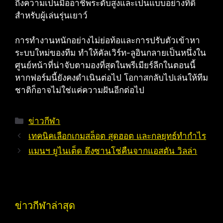
ถึงความเป็นมืออาชีพระดับสูงและเป็นแบบอย่างที่ดี
สำหรับผู้เล่นรุ่นเยาว์
การทำงานหนักอย่างไม่ย่อท้อและการปรับตัวเข้าหา
ระบบใหม่ของทีม ทำให้คัลเวิร์ท-ลูอินกลายเป็นหนึ่งใน
ศูนย์หน้าที่น่าจับตามองที่สุดในพรีเมียร์ลีกในตอนนี้
หากฟอร์มนี้ยังคงดำเนินต่อไป โอกาสกลับไปเล่นให้ทีม
ชาติก็อาจไม่ใช่แค่ความฝันอีกต่อไป
Categories
ข่าวกีฬา
เทคนิคเลือกเกมสล็อต สุดฮอต และกลยุทธ์ทำกำไร
แมนฯ ยูไนเต็ด ดึงซานโช่คืนจากแอสตัน วิลล่า
ข่าวกีฬาล่าสุด