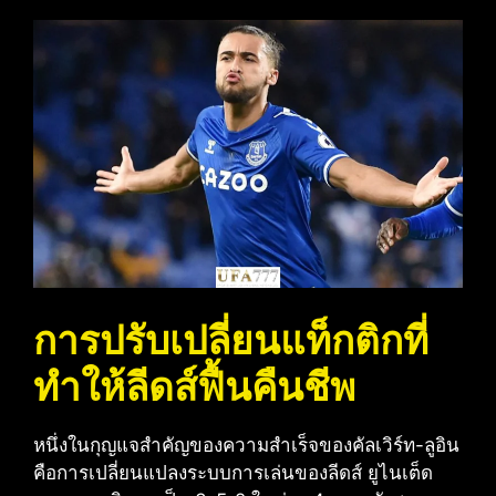
การปรับเปลี่ยนแท็กติกที่
ทำให้ลีดส์ฟื้นคืนชีพ
หนึ่งในกุญแจสำคัญของความสำเร็จของคัลเวิร์ท-ลูอิน
คือการเปลี่ยนแปลงระบบการเล่นของลีดส์ ยูไนเต็ด