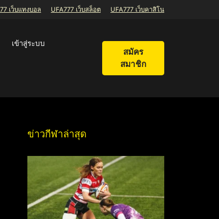
77 เว็บแทงบอล
UFA777 เว็บสล็อต
UFA777 เว็บคาสิโน
เข้าสู่ระบบ
สมัคร
สมาชิก
ข่าวกีฬาล่าสุด