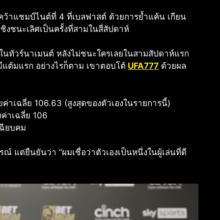
คว้าแชมป์ไนต์ที่ 4 ที่เบลฟาสต์ ด้วยการย้ำแค้น เกียน
ชิงชนะเลิศเป็นครั้งที่สามในสี่สัปดาห์
สมในทัวร์นาเมนต์ หลังไม่ชนะใครเลยในสามสัปดาห์แรก
จะมีแต้มแรก อย่างไรก็ตาม เขาตอบโต้
UFA777
ด้วยผล
ยค่าเฉลี่ย 106.63 (สูงสุดของตัวเองในรายการนี้)
ค่าเฉลี่ย 106
เฉียบคม
 แต่ยืนยันว่า “ผมเชื่อว่าตัวเองเป็นหนึ่งในผู้เล่นที่ดี