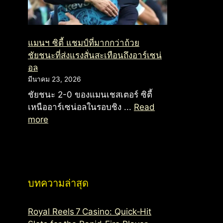
แมนฯ ซิตี้ แชมป์ที่มากกว่าถ้วย
ชัยชนะที่ส่งแรงสั่นสะเทือนถึงอาร์เซน่
อล
มีนาคม 23, 2026
ชัยชนะ 2-0 ของแมนเชสเตอร์ ซิตี้
เหนืออาร์เซน่อลในรอบชิง ...
Read
more
บทความล่าสุด
Royal Reels 7 Casino: Quick‑Hit