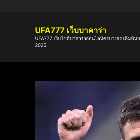
Skip
to
content
UFA777 เว็บบาคาร่า
UFA777 เว็บไซต์บาคาร่าออนไลน์ครบวงจร เดิมพันบา
2025