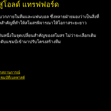
สู่โอลด์ แทรฟฟอร์ด
วกภายในทีมและแฟนบอล ซึ่งหลายฝ่ายมองว่าเป็นสิ่งที่
ลสำคัญที่ทำให้สโมสรพิจารณาให้โอกาสระยะยาว
นหนึ่งในจุดเปลี่ยนสำคัญของสโมสร ไม่ว่าจะเลือกเดิม
อระดับแชมป์เข้ามาปรับโครงสร้างทีม
ลิกสถานการณ์
แชมป์ที่เบลฟาสต์