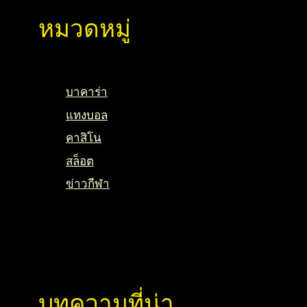
หมวดหมู่
บาคาร่า
แทงบอล
คาสิโน
สล็อต
ข่าวกีฬา
บทความที่น่า