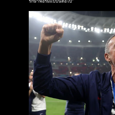
รักษาฟอร์มแบบนี้ต่อไป”