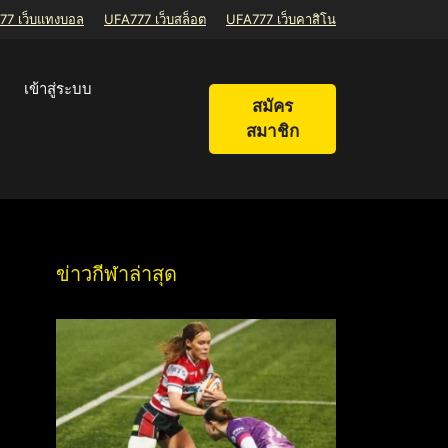
77 เว็บแทงบอล
UFA777 เว็บสล็อต
UFA777 เว็บคาสิโน
เข้าสู่ระบบ
สมัคร
สมาชิก
ข่าวกีฬาล่าสุด