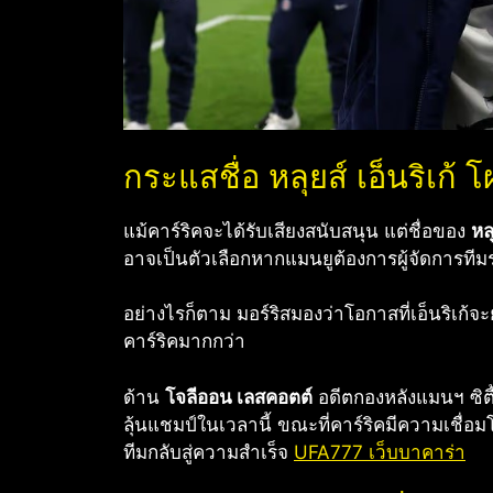
กระแสชื่อ หลุยส์ เอ็นริเก้ โผ
แม้คาร์ริคจะได้รับเสียงสนับสนุน แต่ชื่อของ
หลุ
อาจเป็นตัวเลือกหากแมนยูต้องการผู้จัดการที
อย่างไรก็ตาม มอร์ริสมองว่าโอกาสที่เอ็นริเก้
คาร์ริคมากกว่า
ด้าน
โจลีออน เลสคอตต์
อดีตกองหลังแมนฯ ซิตี้
ลุ้นแชมป์ในเวลานี้ ขณะที่คาร์ริคมีความเชื่
ทีมกลับสู่ความสำเร็จ
UFA777 เว็บบาคาร่า