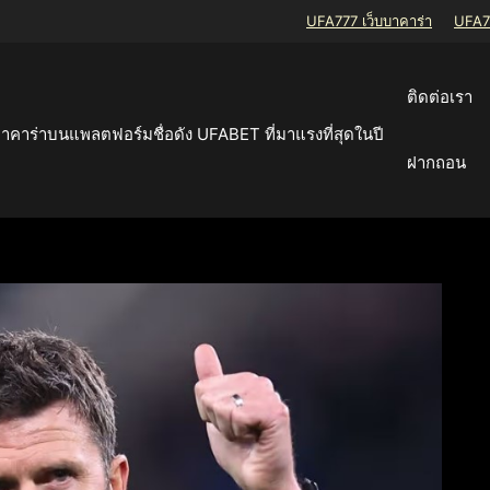
UFA777 เว็บบาคาร่า
UFA7
ติดต่อเรา
คาร่าบนแพลตฟอร์มชื่อดัง UFABET ที่มาแรงที่สุดในปี
ฝากถอน