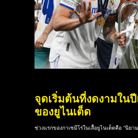
จุดเริ่มต้นที่งดงามใน
ของยูไนเต็ด
ช่วงแรกของกาเซมีโร่ในเสื้อยูไนเต็ดคือ “นิยา