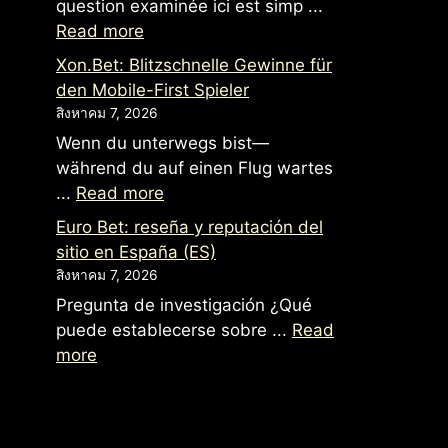
question examinée ici est simp ...
Read more
Xon.Bet: Blitzschnelle Gewinne für
den Mobile-First Spieler
สิงหาคม 7, 2026
Wenn du unterwegs bist—
während du auf einen Flug wartes
...
Read more
Euro Bet: reseña y reputación del
sitio en España (ES)
สิงหาคม 7, 2026
Pregunta de investigación ¿Qué
puede establecerse sobre ...
Read
more