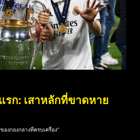
ปีแรก: เสาหลักที่ขาดหาย
มของกองกลางที่ครบเครื่อง”