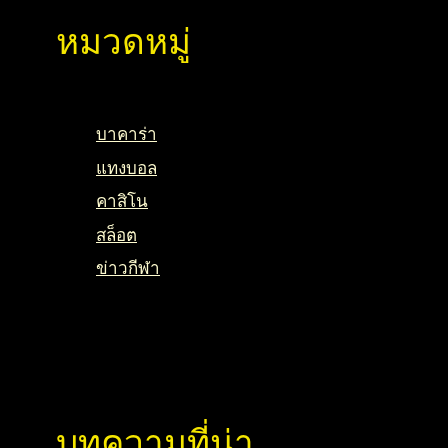
หมวดหมู่
บาคาร่า
แทงบอล
คาสิโน
สล็อต
ข่าวกีฬา
บทความที่น่า