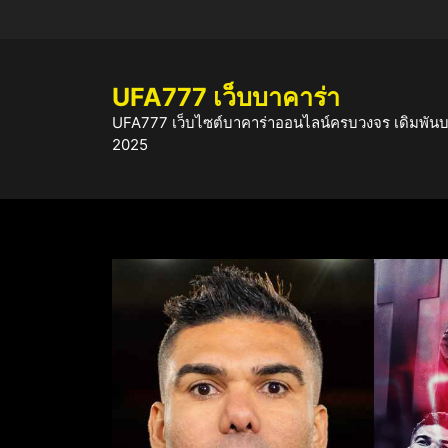
Skip
to
content
UFA777 เว็บบาคาร่า
UFA777 เว็บไซต์บาคาร่าออนไลน์ครบวงจร เดิมพันบา
2025