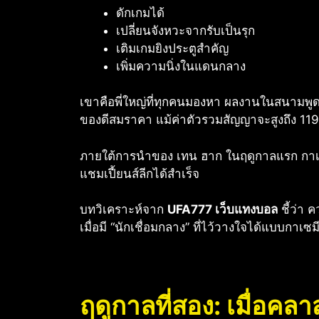
ดักเกมได้
เปลี่ยนจังหวะจากรับเป็นรุก
เติมเกมยิงประตูสำคัญ
เพิ่มความนิ่งในแดนกลาง
เขาคือพี่ใหญ่ที่ทุกคนมองหา ผลงานในสนามพูด
ของดีสมราคา แม้ค่าตัวรวมสัญญาจะสูงถึง 119
ภายใต้การนำของ เทน ฮาก ในฤดูกาลแรก กาเซ
แชมเปี้ยนส์ลีกได้สำเร็จ
บทวิเคราะห์จาก
UFA777 เว็บแทงบอล
ชี้ว่า 
เมื่อมี “นักเชื่อมกลาง” ที่ไว้วางใจได้แบบกาเซมี
ฤดูกาลที่สอง: เมื่อคล