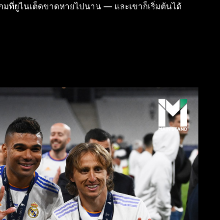
กมที่ยูไนเต็ดขาดหายไปนาน — และเขาก็เริ่มต้นได้