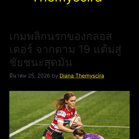
เกมพลิกนรกของกลอส
เตอร์ จากตาม 19 แต้มสู่
ชัยชนะสุดมัน
มีนาคม 25, 2026
by
Diana Themyscira