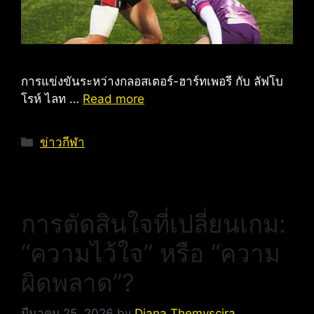
การแข่งขันระหว่างกลอสเตอร์-ฮาร์ทเพอรี กับ ลัฟโบ
โรห์ ไลท …
Read more
Categories
ข่าวกีฬา
การตัดสินใจที่เปลี่ยนเกม:
“ความไว้ใจ” หรือ “ความ
ผิดพลาด”?
มีนาคม 25, 2026
by
Diana Themyscira