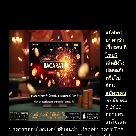
ufabet
บาคาร่า
เว็บตรง ดี
ไหม?
เล่นยังไง
ปลอดภัย
หรือไม่
ก่อน
สมัครเล่น
on มีนาคม
7, 2026
หลายคน
สนใจเล่น
บาคาร่าออนไลน์แต่ยังสับสนว่า ufabet บาคาร The