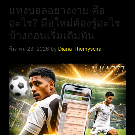
แทงบอลอย่างง่าย คือ
อะไร? มือใหม่ต้องรู้อะไร
บ้างก่อนเริ่มเดิมพัน
มีนาคม 23, 2026
by
Diana Themyscira