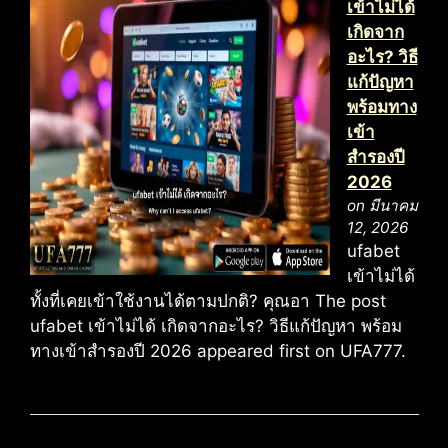
เข้าไม่ได้
เกิดจาก
อะไร? วิธี
แก้ปัญหา
พร้อมทาง
เข้า
สำรองปี
2026
on มีนาคม
12, 2026
ufabet
เข้าไม่ได้
ทั้งที่เคยเข้าใช้งานได้ตามปกติ? คุณอา The post
ufabet เข้าไม่ได้ เกิดจากอะไร? วิธีแก้ปัญหา พร้อม
ทางเข้าสำรองปี 2026 appeared first on UFA777.