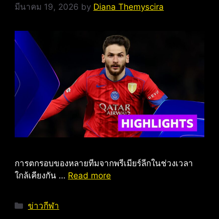
มีนาคม 19, 2026
by
Diana Themyscira
การตกรอบของหลายทีมจากพรีเมียร์ลีกในช่วงเวลา
ใกล้เคียงกัน …
Read more
Categories
ข่าวกีฬา