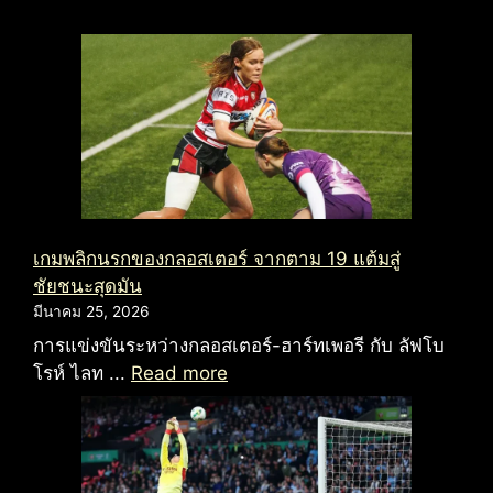
เกมพลิกนรกของกลอสเตอร์ จากตาม 19 แต้มสู่
ชัยชนะสุดมัน
มีนาคม 25, 2026
การแข่งขันระหว่างกลอสเตอร์-ฮาร์ทเพอรี กับ ลัฟโบ
โรห์ ไลท ...
Read more