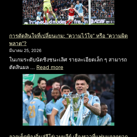
การตัดสินใจที่เปลี่ยนเกม: “ความไว้ใจ” หรือ “ความผิด
พลาด”?
มีนาคม 25, 2026
ในเกมระดับนัดชิงชนะเลิศ รายละเอียดเล็ก ๆ สามารถ
ตัดสินผล ...
Read more
จากเด็กท้องถิ่นสู่ฮีโร่เวมบลีย์ เรื่องราวที่แฟนบอลอยาก