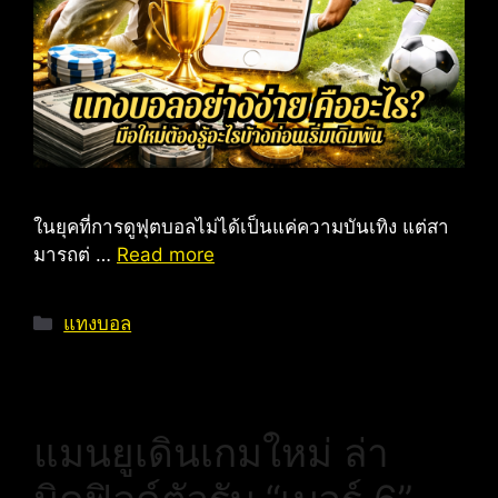
ในยุคที่การดูฟุตบอลไม่ได้เป็นแค่ความบันเทิง แต่สา
มารถต่ …
Read more
Categories
แทงบอล
แมนยูเดินเกมใหม่ ล่า