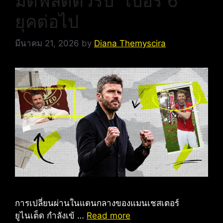
มิดฟิลด์ตัวรับ “เบอร์ 6”
ยุคต่อไป
มีนาคม 21, 2026
by
Diana Themyscira
การเปลี่ยนผ่านในแดนกลางของแมนเชสเตอร์
ยูไนเต็ด กำลังเข้ …
Read more