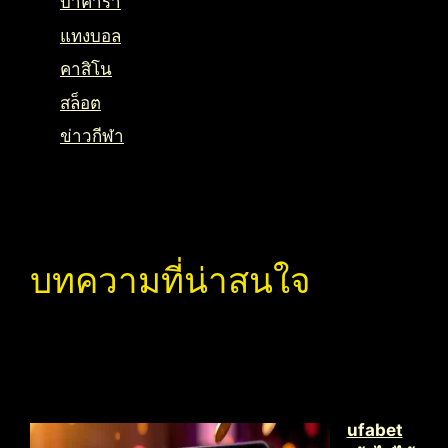
บาคาร่า
แทงบอล
คาสิโน
สล็อต
ข่าวกีฬา
บทความที่น่าสนใจ
ufabet