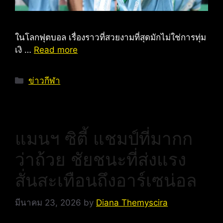
ในโลกฟุตบอล เรื่องราวที่สวยงามที่สุดมักไม่ใช่การทุ่ม
เงิ …
Read more
Categories
ข่าวกีฬา
แมนฯ ซิตี้ แชมป์ที่มากก
ว่าถ้วย ชัยชนะที่ส่งแรง
สั่นสะเทือนถึงอาร์เซน่อล
มีนาคม 23, 2026
by
Diana Themyscira