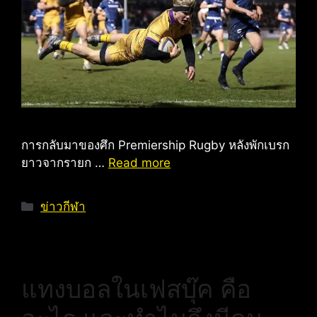
การกลับมาของศึก Premiership Rugby หลังพักเบรก
ยาวจากรายก …
Read more
Categories
ข่าวกีฬา
แทงบอลในเฟสบุ๊ค คือ