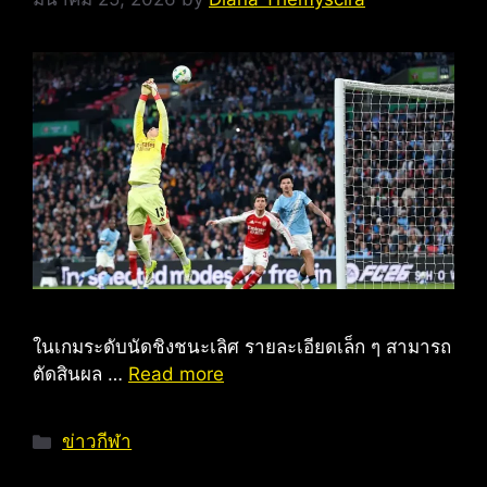
ในเกมระดับนัดชิงชนะเลิศ รายละเอียดเล็ก ๆ สามารถ
ตัดสินผล …
Read more
Categories
ข่าวกีฬา