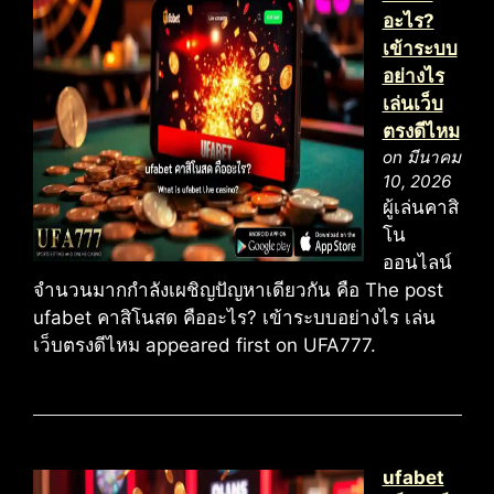
อะไร?
เข้าระบบ
อย่างไร
เล่นเว็บ
ตรงดีไหม
on มีนาคม
10, 2026
ผู้เล่นคาสิ
โน
ออนไลน์
จำนวนมากกำลังเผชิญปัญหาเดียวกัน คือ The post
ufabet คาสิโนสด คืออะไร? เข้าระบบอย่างไร เล่น
เว็บตรงดีไหม appeared first on UFA777.
ufabet