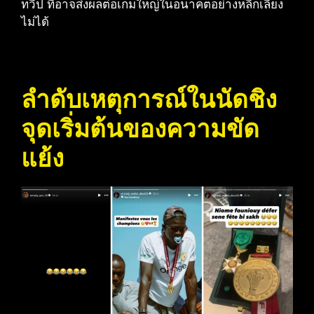
ทวีป ที่อาจส่งผลต่อเกมใหญ่ในอนาคตอย่างหลีกเลี่ยง
ไม่ได้
ลำดับเหตุการณ์ในนัดชิง
จุดเริ่มต้นของความขัด
แย้ง