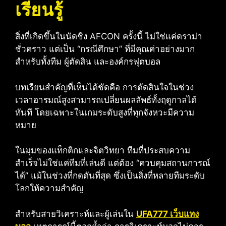
เรียนรู้
สิ่งที่เกิดขึ้นในนัดชิง AFCON ครั้งนี้ ไม่ใช่แค่ดราม่า
ชั่วคราว แต่เป็น “กรณีศึกษา” ที่มีคุณค่าอย่างมาก
สำหรับทั้งทีม ผู้ตัดสิน และองค์กรฟุตบอล
บทเรียนสำคัญที่เห็นได้ชัดคือ การตัดสินใจในช่วง
เวลาอารมณ์สูงสามารถเปลี่ยนผลลัพธ์ทั้งฤดูกาลได้
ทันที โดยเฉพาะในเกมระดับสูงที่ทุกจังหวะมีความ
หมาย
ในมุมของแท็กติกและจิตวิทยา ทีมที่ประสบความ
สำเร็จไม่ใช่แค่ทีมที่เล่นดี แต่ต้อง “ควบคุมสถานการณ์
ได้” แม้ในช่วงที่กดดันที่สุด ซึ่งเป็นสิ่งที่หลายทีมระดับ
โลกให้ความสำคัญ
สำหรับสายวิเคราะห์และผู้เล่นใน
UFA777 เว็บแทง