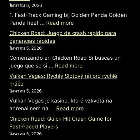
สิงหาคม 6, 2026
1. Fast‑Track Gaming bij Golden Panda Golden
Panda heef ...
Read more
Chicken Road: Juego de crash rápido para
ganancias rápidas
สิงหาคม 5, 2026
Comenzando en Chicken Road Si buscas un
juego que se si ...
Read more
Vulkan Vegas: Rychlý Slotový ráj pro rychlé
hráče
สิงหาคม 5, 2026
Vulkan Vegas je kasino, které vzkvétá na
adrenalinem na ...
Read more
Chicken Road: Quick‑Hit Crash Game for
Fast‑Paced Players
สิงหาคม 5, 2026