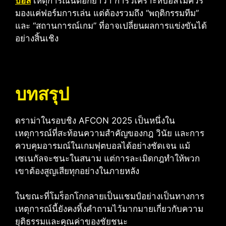
บอล
เหตุการณ์นี้ตอกย้ำว่า การวิเคราะห์บอลไม่ควร
มองแค่ฟอร์มการเล่น แต่ต้องรวมถึง “พฤติกรรมทีม”
และ “สถานการณ์เกม” ที่อาจเปลี่ยนผลการแข่งขันได้
อย่างสิ้นเชิง
บทสรุป
ดราม่าในรอบชิง AFCON 2025 เป็นหนึ่งใน
เหตุการณ์ที่สะท้อนความสำคัญของกฎ วินัย และการ
ควบคุมอารมณ์ในเกมฟุตบอลได้อย่างชัดเจน แม้
เซเนกัลจะชนะในสนาม แต่การละเมิดกฎทำให้พวก
เขาต้องสูญเสียทุกอย่างในภายหลัง
ในขณะที่โมร็อกโกกลายเป็นแชมป์อย่างเป็นทางการ
เหตุการณ์นี้ยังคงทิ้งคำถามไว้มากมายเกี่ยวกับความ
ยุติธรรมและคุณค่าของชัยชนะ