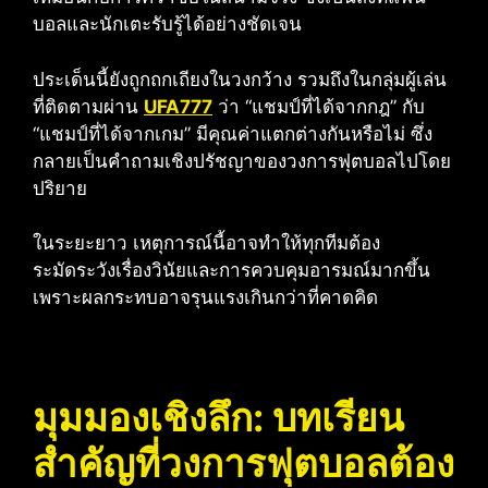
บอลและนักเตะรับรู้ได้อย่างชัดเจน
ประเด็นนี้ยังถูกถกเถียงในวงกว้าง รวมถึงในกลุ่มผู้เล่น
ที่ติดตามผ่าน
UFA777
ว่า “แชมป์ที่ได้จากกฎ” กับ
“แชมป์ที่ได้จากเกม” มีคุณค่าแตกต่างกันหรือไม่ ซึ่ง
กลายเป็นคำถามเชิงปรัชญาของวงการฟุตบอลไปโดย
ปริยาย
ในระยะยาว เหตุการณ์นี้อาจทำให้ทุกทีมต้อง
ระมัดระวังเรื่องวินัยและการควบคุมอารมณ์มากขึ้น
เพราะผลกระทบอาจรุนแรงเกินกว่าที่คาดคิด
มุมมองเชิงลึก: บทเรียน
สำคัญที่วงการฟุตบอลต้อง