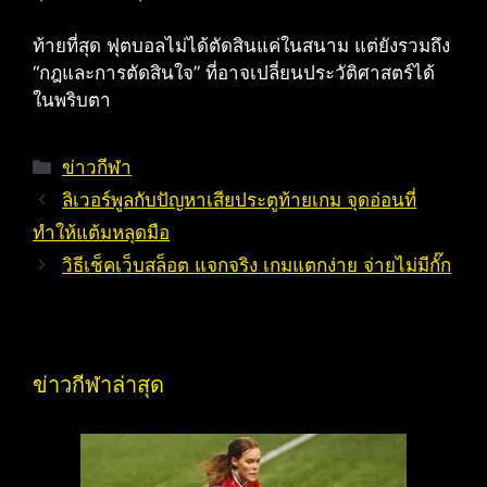
ท้ายที่สุด ฟุตบอลไม่ได้ตัดสินแค่ในสนาม แต่ยังรวมถึง
“กฎและการตัดสินใจ” ที่อาจเปลี่ยนประวัติศาสตร์ได้
ในพริบตา
Categories
ข่าวกีฬา
ลิเวอร์พูลกับปัญหาเสียประตูท้ายเกม จุดอ่อนที่
ทำให้แต้มหลุดมือ
วิธีเช็คเว็บสล็อต แจกจริง เกมแตกง่าย จ่ายไม่มีกั๊ก
ข่าวกีฬาล่าสุด