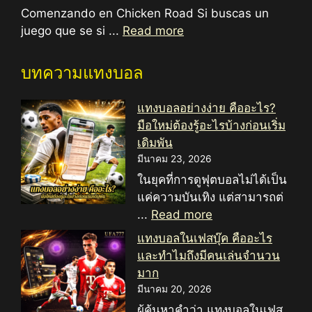
Comenzando en Chicken Road Si buscas un
juego que se si ...
Read more
บทความแทงบอล
แทงบอลอย่างง่าย คืออะไร?
มือใหม่ต้องรู้อะไรบ้างก่อนเริ่ม
เดิมพัน
มีนาคม 23, 2026
ในยุคที่การดูฟุตบอลไม่ได้เป็น
แค่ความบันเทิง แต่สามารถต่
...
Read more
แทงบอลในเฟสบุ๊ค คืออะไร
และทำไมถึงมีคนเล่นจำนวน
มาก
มีนาคม 20, 2026
ผู้ค้นหาคำว่า แทงบอลในเฟส